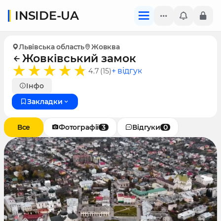
INSIDE-UA
Львівська область
Жовква
Жовківський замок
+ відгук
4.7 (15)
Інфо
Закладки
Все
Фотографії
3
Відгуки
0