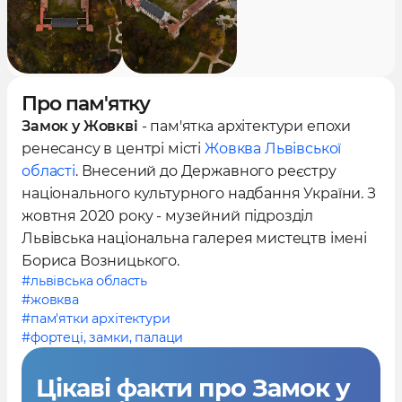
Про пам'ятку
Замок у Жовкві
- пам'ятка архітектури епохи
ренесансу в центрі місті
Жовква
Львівської
області
. Внесений до Державного реєстру
національного культурного надбання України. З
жовтня 2020 року - музейний підрозділ
Львівська національна галерея мистецтв імені
Бориса Возницького.
#львівська область
#жовква
#пам'ятки архітектури
#фортеці, замки, палаци
Цікаві факти
про Замок у