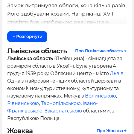
Замок витримував облоги, хоча кілька разів
його здобували козаки. Наприкінці XVII
століття був улюбленою резиденцією
польського короля Яна III Собеського, за
Розгорнути
якого пережив період найбільшого
розквіту.
Львівська область
Про Львівська область
Львівська область
(Львівщина) - сімнадцята за
Замок побудований з цегли і каменю.
розміром область в Україні. Була утворена 4
Чотирикутний у плані із вежами на кутах,
грудня 1939 року. Обласний центр - місто
Львів
.
оточений ровом із водою не тільки зовні, а
Одна з найрозвиненіших областей держави в
й з боку міста, замок був добре захищений
економічному, туристичному, культурному та
від ворожих нападів. Проте сучасний
науковому напрямках. Межує з
Волинською
,
Рівненською
,
Тернопільською
,
Івано-
вигляд не відповідає давньому — «бракує»
Франківською
,
Закарпатською
областями, з
колон, арок, вишуканих скульптур, рову, що
Республікою Польща.
доходив у ширині до 17 метрів, та й сам
замок просів у землю на 6–7 метрів.
Жовква
Про Жовква