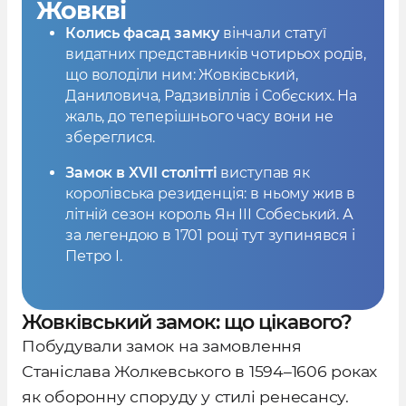
Жовкві
Колись фасад замку
вінчали статуї
видатних представників чотирьох родів,
що володіли ним: Жовківський,
Даниловича, Радзивіллів і Собєских. На
жаль, до теперішнього часу вони не
збереглися.
Замок в XVII столітті
виступав як
королівська резиденція: в ньому жив в
літній сезон король Ян III Собеський. А
за легендою в 1701 році тут зупинявся і
Петро I.
Жовківський замок: що цікавого?
Побудували замок на замовлення
Станіслава Жолкевського в 1594–1606 роках
як оборонну споруду у стилі ренесансу.