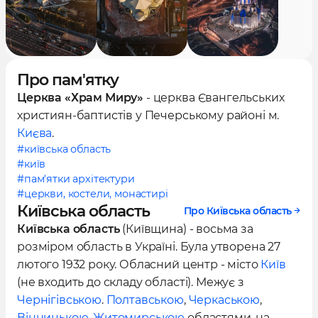
Про пам'ятку
Церква «Храм Миру»
- церква Євангельських
християн-баптистів у Печерському районі м.
Києва
.
#київська область
#київ
#пам'ятки архітектури
#церкви, костели, монастирі
Київська область
Про Київська область
Київська область
(Київщина) - восьма за
розміром область в Україні. Була утворена 27
лютого 1932 року. Обласний центр - місто
Київ
(не входить до складу області). Межує з
Чернігівською
.
Полтавською
,
Черкаською
,
Вінницькою
,
Житомирською
областями, на