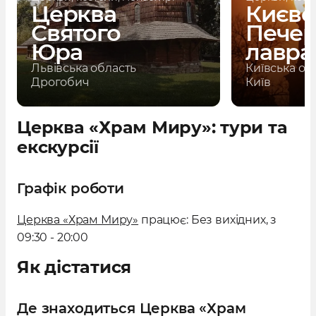
Церква
Києво
Святого
Печер
Юра
лавра
Львівська область
Київська об
Дрогобич
Київ
Церква «Храм Миру»: тури та
екскурсії
Графік роботи
Церква «Храм Миру»
працює: Без вихідних, з
09:30 - 20:00
Як дістатися
Де знаходиться Церква «Храм