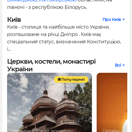
півночі - з республікою Білорусь.
Київ
Про Київ
Київ - столиця та найбільше місто України,
розташоване на річці Дніпро . Київ має
спеціальний статус, визначений Конституцією,
і...
Церкви, костели, монастирі
Всі
України
Популярне!
Церкви, костели, монастирі
Церкви, кост