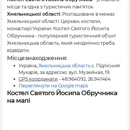
влади в Україну розпочалася боротьба
місце та одна з туристичих пам'яток
проти церкви через атеїстичні погляди
Хмельницької області
. Розташоване в межах
більшовиків, і у 1933 році храм було закрито.
Хмельницької області. Церкви, костели,
монастирі України: Костел Святого Йосипа
Під час Другої світової війни, коли
Обручника - популярний туристичний об'єкт
Німеччина окупувала українські землі,
Хмельницька область, який неодмінно треба
відвідати.
костел відновив свою діяльність. Однак, в
Місцезнаходження:
1962 році радянська влада повторно
Україна
,
Хмельницька область
с. Підлісний
закрила костел і використовувала його як
Мукарів
, за адресою:
вул. Музейная, 19
.
склад, а пізніше - як сільський музей. Лише
GPS координати
- 48.964092, 26.941464
у 1989 році богослужіння в храмі було
Переглянути на Google maps
відновлено.
Костел Святого Йосипа Обручника
на мапі
У 1991-1992 роках був розроблений та
реалізований план реконструкції костелу та
будівництва дзвіниці архітектурним