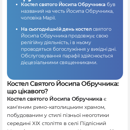
Костел святого Йосипа Обручника
був
названий на честь Йосипа Обручника,
чоловіка Марії.
На сьогоднішній день костел
святого
Йосипа Обручника продовжує свою
релігійну діяльність, і в ньому
проводяться богослужіння у вихідні дні.
Обслуговування парафії здійснюється
дієцезіальними священниками.
Костел Святого Йосипа Обручника:
що цікавого?
Костел святого Йосипа Обручника
є
кам'яним римо-католицьким храмом,
побудованим у стилі пізньої неоготики
середині XIX століття в селі Підлісний