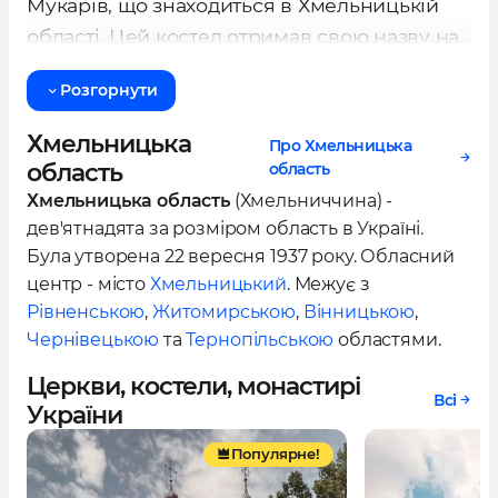
Мукарів, що знаходиться в Хмельницькій
області. Цей костел отримав свою назву на
честь Йосипа Обручника, чоловіка Марії.
Розгорнути
Перша версія дерев'яного костелу була
Хмельницька
Про Хмельницька
збудована в 1613 році за кошти Андрія
область
область
Гурського, підсудка Поділля. Король Речі
Хмельницька область
(Хмельниччина) -
Посполитої Сигізмунд III у серпні 1613 року
дев'ятнадята за розміром область в Україні.
надав йому привілеї та обладнання. Проте
Була утворена 22 вересня 1937 року. Обласний
вже наприкінці XVII століття храм
центр - місто
Хмельницький
. Межує з
постраждав від руйнувань, спричинених
Рівненською
,
Житомирською
,
Вінницькою
,
Чернівецькою
та
Тернопільською
областями.
турками.
Церкви, костели, монастирі
У 1760 році був побудований новий
Всі
України
дерев'яний костел, який прослужив
Популярне!
практично 100 років, до моменту початку
будівництва нового кам'яного храму.