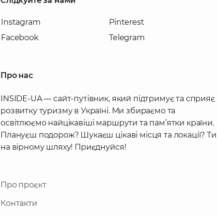
Слідкуйте за нами
Instagram
Pinterest
Сьогодні костел святого Йосипа Обручника
є діючим, і в ньому проводяться
Facebook
Telegram
богослужіння вихідного дня. Парафію
обслуговують священики дієцезії.
Про нас
INSIDE-UA — сайт-путівник, який підтримує та сприяє
розвитку туризму в Україні. Ми збираємо та
освітлюємо найцікавіші маршрути та пам’ятки країни.
Плануєш подорож? Шукаєш цікаві місця та локації? Ти
на вірному шляху! Приєднуйся!
Про проєкт
Контакти