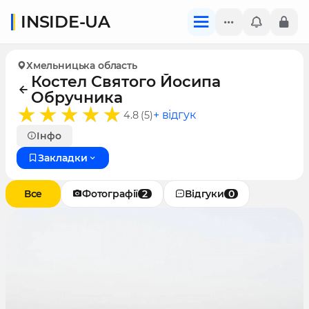
INSIDE-UA
Хмельницька область
Костел Святого Йосипа
Обручника
+ відгук
4.8 (5)
Інфо
Закладки
Все
Фотографії
2
Відгуки
0