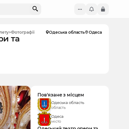
лету
Фотографії
Одеська область
Одеса
ри та
Пов'язане з місцем
Одеська область
область
Одеса
місто
Одеський театр опери та