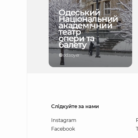
Одеський
Національний
академічний
театр
опери та
балету
od.soyer
Слідкуйте за нами
Instagram
Facebook