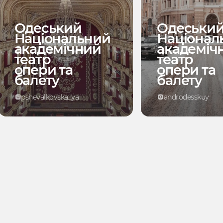
Одеський
Одеськи
Національний
Націонал
академічний
академіч
театр
театр
опери та
опери та
балету
балету
pshevalkovska_ya
androdesskuy