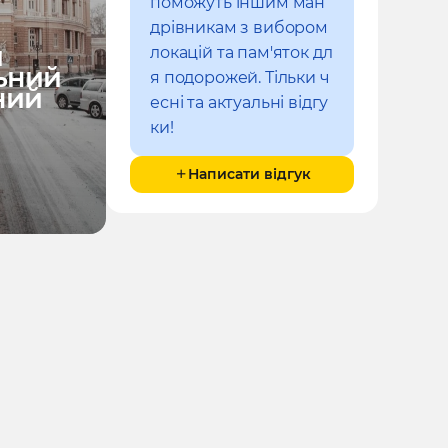
поможуть іншим ман
дрівникам з вибором
й
локацій та пам'яток дл
ьний
я подорожей. Тільки ч
ний
есні та актуальні відгу
ки!
Написати відгук