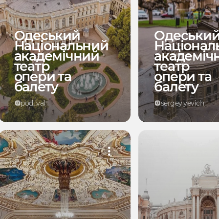
Одеський
Одеськи
Національний
Націонал
академічний
академіч
театр
театр
опери та
опери та
балету
балету
pod_val
sergey.yevich