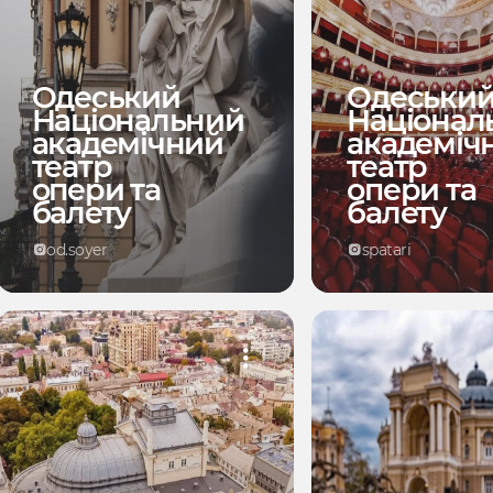
Одеський
Одеськи
Національний
Націонал
академічний
академіч
театр
театр
опери та
опери та
балету
балету
od.soyer
spatari