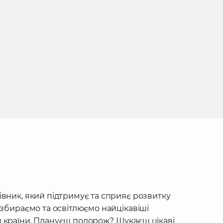
івник, який підтримує та сприяє розвитку
 збираємо та освітлюємо найцікавіші
 країни. Плануєш подорож? Шукаєш цікаві