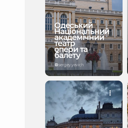
Одеський
Національний
академічний
театр
опери та
балету
sergey.yevich