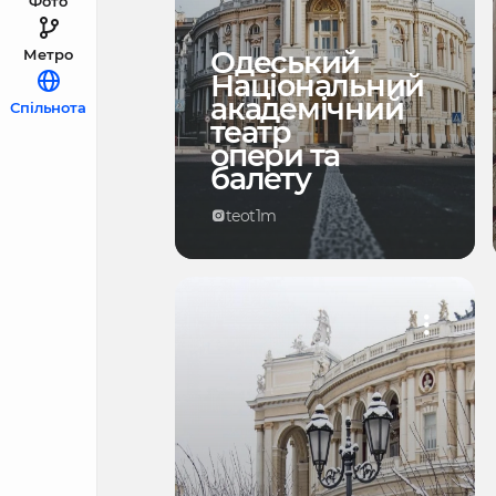
Фото
Одеський
Метро
Національний
академічний
Спільнота
театр
опери та
балету
teot1m