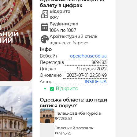
балету в цифрах
Відкрито
1887
Будівництво
й
1884 по 1887
ьний
Архітектурний стиль
ний
віденське бароко
Інфо
operahouse.od.ua
Вебсайт
869483
Переглядів
31 грудня 2022
Додано
2023-07-01 22:50:49
Оновлено
INSIDE-UA
Автор
Відкрито
Одеська область: що поди
витися поруч?
Палац-Садиба Курісів
726863
Одеський зоопарк
414545