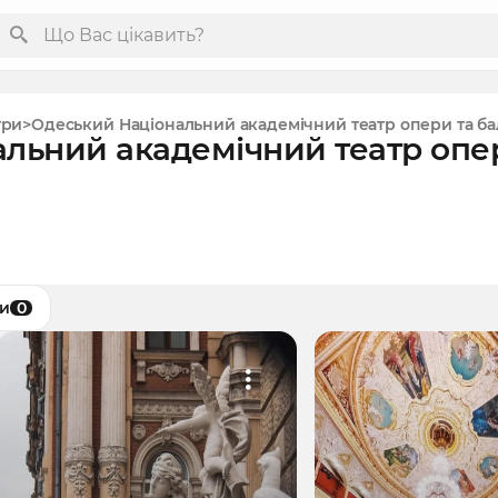
три
Одеський Національний академічний театр опери та ба
льний академічний театр опе
ки
0