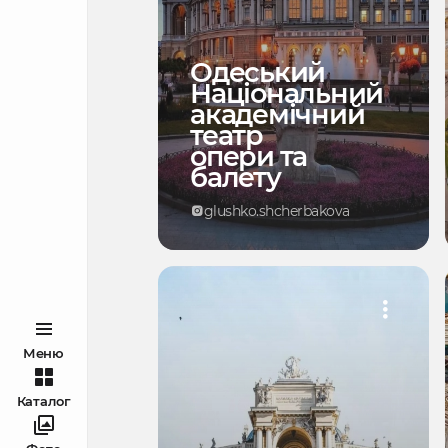
Одеський
Національний
академічний
театр
опери та
балету
glushko.shcherbakova
Меню
Каталог