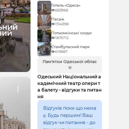
Готель «Одеса»
683966
й
Пасаж
1514398
ьний
ний
Потьомкінські сходи
1875712
Стамбульский парк
619987
Пам'ятки Одеської облас
ті
Одеський Національний а
кадемічний театр опери т
а балету - відгуки та питан
ня
Відгуків поки що нема
є. Будь першим! Ваш
відгук чи питання - до