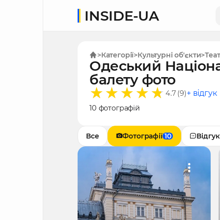
INSIDE-UA
Категорії
Культурні об'єкти
Теа
Одеський Націона
балету фото
+ відгук
4.7 (9)
10 фотографій
Все
Фотографії
10
Відгу