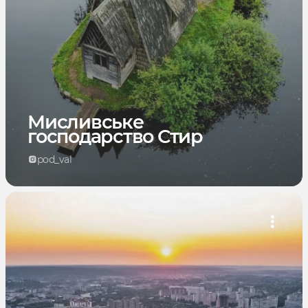
Мисливське
господарство Стир
pod_val