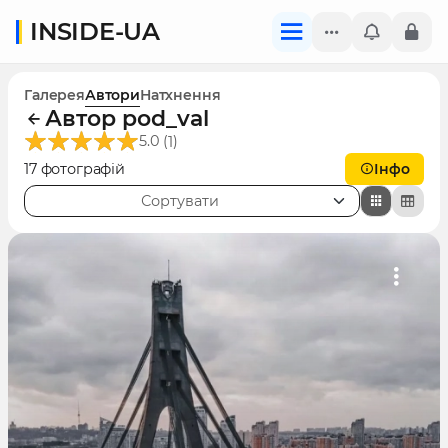
INSIDE-UA
Галерея
Автори
Натхнення
Автор pod_val
(
)
5.0
1
17 фотографій
Інфо
Сортувати