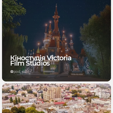
Кіностудія Victoria
Film Studios
pod_val