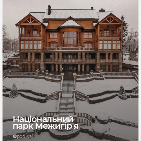
Національний
парк Межигір'я
pod_val