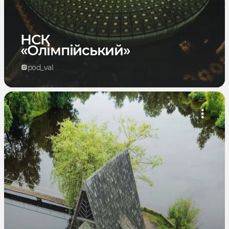
НСК
«Олімпійський»
pod_val