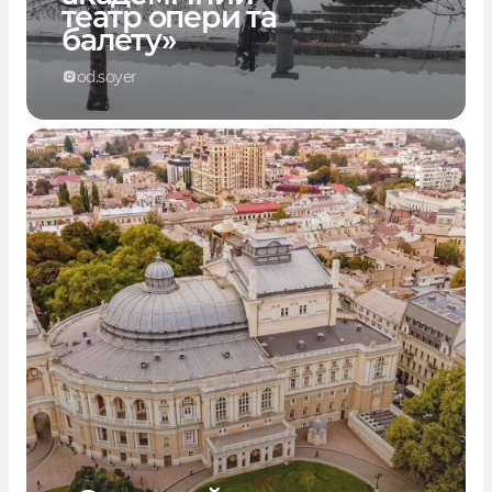
театр опери та
балету»
od.soyer