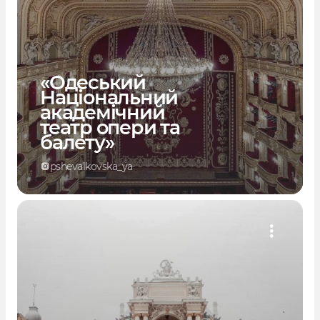
«Одеський
Національний
академічний
театр опери та
балету»
pshevalkovska_ya