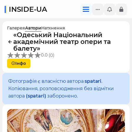
INSIDE-UA
Галерея
Автори
Натхнення
«Одеський Національний
академічний театр опери та
балету»
(
)
0.0
0
Інфо
Фотографія є власністю автора
spatari
.
Копіювання, розповсюдження без відмітки
автора
(spatari)
заборонено.