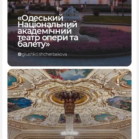
«Одеський
Національний
академічний
театр опери та
балету»
glushko.shcherbakova