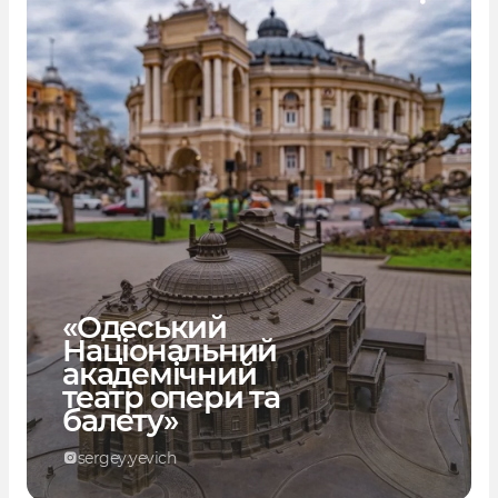
«Одеський
Національний
академічний
театр опери та
балету»
sergey.yevich