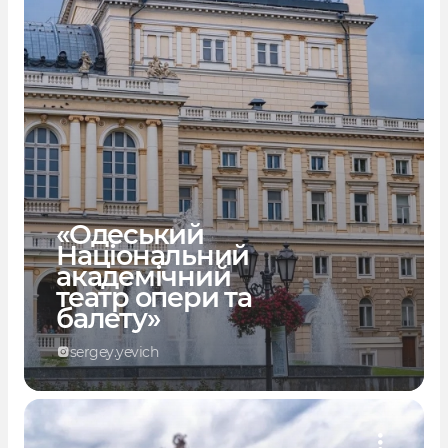
«Одеський
Національний
академічний
театр опери та
балету»
sergey.yevich