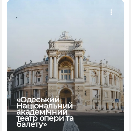
«Одеський
Національний
академічний
театр опери та
балету»