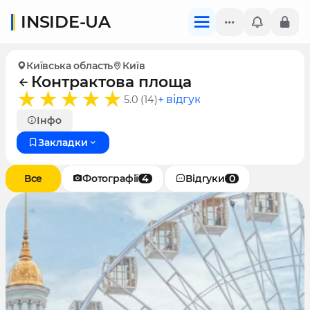
INSIDE-UA
Київська область
Київ
Контрактова площа
+ відгук
5.0 (14)
Інфо
Закладки
Все
Фотографії
4
Відгуки
0