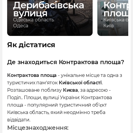
Дерибасівська
Контр
вулиця
площ
Одеська область
Київська об
Одеса
Київ
Як дістатися
Де знаходиться Контрактова площа?
Контрактова площа
- унікальне місце та одна з
туристичих пам'яток
Київської області
.
Розташоване поблизу
Києва
, за адресою -
Поділ.. Площи, вулиці України: Контрактова
площа - популярний туристичний об'єкт
Київська область, який неодмінно треба
відвідати.
Місцезнаходження: