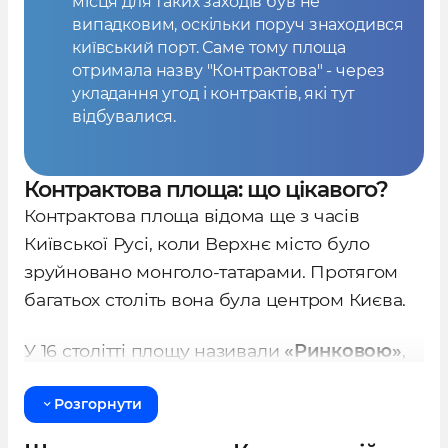
місця для таких заходів був не
випадковим, оскільки поруч знаходився
київський порт. Саме тому площа
отримала назву "Контрактова" - через
укладання угод і контрактів, які тут
відбувалися.
Контрактова площа: що цікавого?
Контрактова площа відома ще з часів
Київської Русі, коли Верхнє місто було
зруйновано монголо-татарами. Протягом
багатьох століть вона була центром Києва.
У 16 столітті площу називали
«Ринковою»
,
оскільки тут розташовувалися комори
Розгорнути
купців з їхнім товаром. Пізніше вона
отримала назву «Контрактова» через те, що