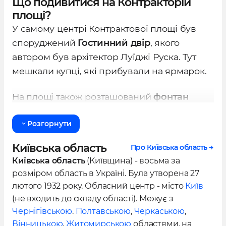
Що подивитися на Контракторій
саме тут укладалися угоди й контракти.
площі?
У самому центрі Контрактової площі був
З кінця 18 століття тут проводилися відомі
споруджений
Гостинний двір
, якого
Контрактові ярмарки. Це місце було обране
автором був архітектор Луїджі Руска. Тут
не випадково, оскільки поруч знаходився
мешкали купці, які прибували на ярмарок.
київський порт. Однак, коли центр торгівлі
перемістився на Хрещатик, Контрактова
На площі також розташований
фонтан
площа поступово втратила свою
«Самсон»
, що є частиною стародавнього
стратегічну вагу.
Розгорнути
водопроводу. Мандрівники та богомоли, які
вірили в його магічну воду, завітують сюди.
Тут, на Контрактовій площі,
Київська область
Про Київська область
В Контрактовому будинку проводилися
розташовувалися Магістрат і Войтова вежа,
Київська область
(Київщина) - восьма за
розважальні заходи. Також на площі
де приймали вердикти міської влади.
розміром область в Україні. Була утворена 27
знаходиться грецький
храм Святої
Будівлю було побудовано у 1714 році. Проте,
лютого 1932 року. Обласний центр - місто
Київ
Катерини
з високою дзвіницею, яка була
(не входить до складу області). Межує з
у 1812 році вона була знищена пожежею.
відновлена в 1970-х роках.
Чернігівською
.
Полтавською
,
Черкаською
,
Вінницькою
,
Житомирською
областями, на
Відразу після цього розпочалася активна