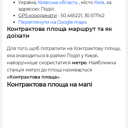
Україна
,
Київська область
, місто
Київ
, за
адресою:
Поділ
.
GPS координати
- 50.465221, 30.517142
Переглянути на Google maps
Контрактова площа маршрут та як
доїхати
Для того, щоб потрапити на Контрактову площу,
яка знаходиться в районі Поділ у Києві,
найзручніше скористатися
метро
. Найближча
станція метро до площі називається
«Контрактова площа»
.
Контрактова площа на мапі