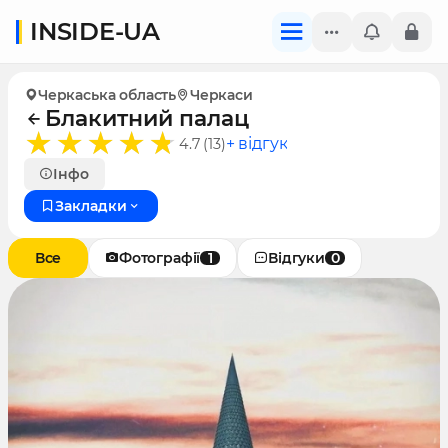
INSIDE-UA
Черкаська область
Черкаси
Блакитний палац
+ відгук
4.7 (13)
Інфо
Закладки
Все
Фотографії
1
Відгуки
0