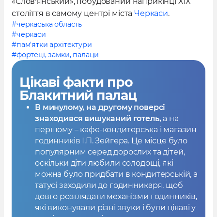
«Слов'янський», побудований наприкінці XIX
століття в самому центрі міста
Черкаси
.
#черкаська область
#черкаси
#пам'ятки архітектури
#фортеці, замки, палаци
Цікаві факти
про
Блакитний палац
В минулому, на другому поверсі
знаходився вишуканий готель,
а на
першому – кафе-кондитерська і магазин
годинників І.П. Зейгера. Це місце було
популярним серед дорослих та дітей,
оскільки діти любили солодощі, які
можна було придбати в кондитерській, а
татусі заходили до годинникаря, щоб
довго розглядати механізми годинників,
які виконували різні звуки і були цікаві у