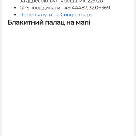
за адресою:
вул. Хрещатик, 229/20
.
GPS координати
- 49.44487, 32.06369
Переглянути на Google maps
Блакитний палац на мапі