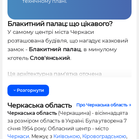
технічному плані.
Блакитний палац: що цікавого?
У самому центрі міста Черкаси
розташована будівля, що нагадує казковий
замок -
Блакитний палац
, в минулому
кготель
Слов'янський
.
Ця архітектурна пам'ятка оточена
легендами та таємничими історіями, була
Розгорнути
побудована на замовлення відомого
підприємця Скорини за проектом
Черкаська область
Про Черкаська область
архітектора Владислава Городецького
Черкаська область
(Черкащина) - вісімнадцята
наприкінці 19 століття.
за розміром область в Україні. Була утворена 7
січня 1954 року. Обласний центр - місто
Будівля рошташована на розі вулиць
Черкаси
. Межує з
Київською
,
Кіровоградською
,