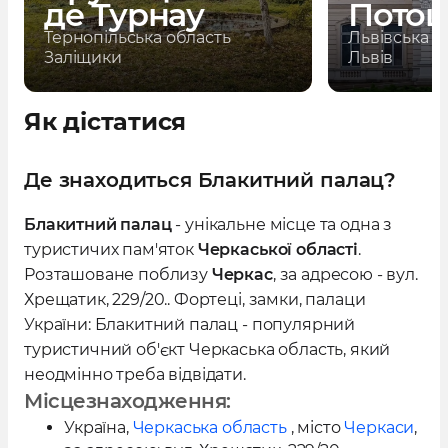
де Турнау
Потоц
є характерними деталями готичної
Тернопільська область
Львівська о
архітектури палацу.
Заліщики
Львів
Як дістатися
Де знаходиться Блакитний палац?
Блакитний палац
- унікальне місце та одна з
туристичих пам'яток
Черкаської області
.
Розташоване поблизу
Черкас
, за адресою - вул.
Хрещатик, 229/20.. Фортеці, замки, палаци
України: Блакитний палац - популярний
туристичний об'єкт Черкаська область, який
неодмінно треба відвідати.
Місцезнаходження:
Україна
,
Черкаська область
, місто
Черкаси
,