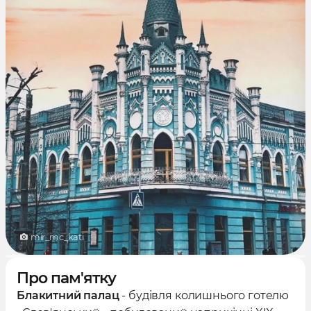
mir_mc_kati
Про пам'ятку
Блакитний палац
- будівля колишнього готелю