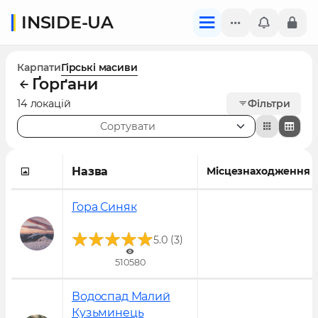
INSIDE-UA
Карпати
Гірські масиви
Ґорґани
14 локацій
Фільтри
Сортувати
Назва
Місцезнаходження
Гора Синяк
Новинка!
(
)
5.0
3
510580
Водоспад Малий
Кузьминець