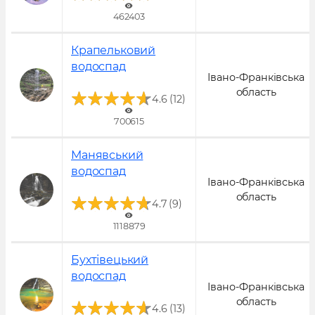
462403
Крапельковий
водоспад
Івано-Франківська
Популярне!
область
(
)
4.6
12
700615
Манявський
водоспад
Івано-Франківська
Популярне!
область
(
)
4.7
9
1118879
Бухтівецький
водоспад
Івано-Франківська
Популярне!
область
(
)
4.6
13