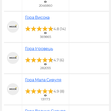
2046860
Гора Висока
Популярне!
(
)
4.8
14
369865
Гора Ігровець
Популярне!
(
)
4.7
6
282055
Гора Мала Сивуля
Популярне!
(
)
4.9
8
131173