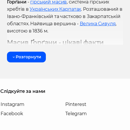
Ґорґани
-
гірський масив
, система гірських
хребтів в
Українських Карпатах
. Розташований в
Івано-Франківській та частково в Закарпатській
областях. Найвища вершина -
Велика Сивуля
,
висотою в 1836 м.
Масив Ґорґани -
цікаві факти
Найвища та найвідоміша вершина
Розгорнути
Горганського масиву
Велика Сивуля (1836
м)
Масив Ґорґани в Карпатах: чим
цікавий?
Слідкуйте за нами
Ґорґани - унікальний і специфічний гірський
Instagram
Pinterest
масив Українських Карпат, який важко сплутати
з іншими. Гори Горгани - це численні сірі кам’яні
Facebook
Telegram
розсипи, вкриті жовто-зеленкуватим
лишайником та дрібним мохом, лежать майже