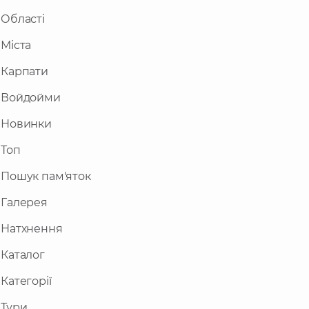
Представляємо Вашій увазі топ-14 цікавих місць,
відомих і популярних туристичних об’єктів та
Області
визначних пам'яток в Українських Карпатах, які
Міста
неодмінно варто побачити.
Найвідомішими пам'ятками гірського масиву
Карпати
Ґорґани є:
Гора Синяк
,
Водоспад Малий
Войдойми
Кузьминець
,
Гора Стримба
,
Водоспад
Женецький Гук
в Татарів,
Гора Хом'як
,
Новинки
Крапельковий водоспад
,
Манявський водоспад
,
Топ
Бухтівецький водоспад
,
Гора Висока
,
Гора
Ігровець
,
Гора Мала Сивуля
,
Гора Велика Сивуля
Пошук пам'яток
та інші вершини.
Галерея
Натхнення
Каталог
Категорії
Тури