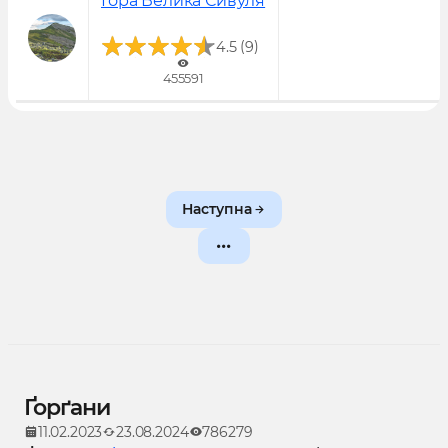
Гора Велика Сивуля
Популярне!
(
)
4.5
9
455591
Наступна
Ґорґани
11.02.2023
23.08.2024
786279