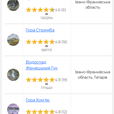
Івано-Франківська
Популярне!
область
(
)
4.6
6
1302294
Гора Стримба
Популярне!
(
)
4.8
16
589721
Водоспад
Женецький Гук
Івано-Франківська
Популярне!
область, Татарів
(
)
4.9
19
1715401
Гора Хом'як
Популярне!
(
)
4.8
12