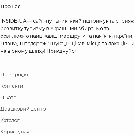
на кожній вершині.
Про нас
Утім, незважаючи на важкодоступність, масив
INSIDE-UA — сайт-путівник, який підтримує та сприяє
має кілька вершин, дуже популярних серед
розвитку туризму в Україні. Ми збираємо та
туристів, і сюди водять навіть дитячі групи –
освітлюємо найцікавіші маршрути та пам’ятки країни.
мова про гори Синяк та Хом'як. До цих вершин є
так звані маршрути вихідного дня, їх можна
Плануєш подорож? Шукаєш цікаві місця та локації? Ти
здійснити без ночівлі, сходження починають від
на вірному шляху! Приєднуйся!
населених пунктів в Івано-Франківській області
(Поляниця, Яблуниця, Яремче).
Про проєкт
Масив Горгани (що з румунського означає
"курган") – один із найбільш заліснених і
Контакти
найменш обходжених карпатських гірських
Цікаве
масивів, що розташований на території двох
областей – Івано-Франківської та Закарпатської.
Довідковий центр
Гірський масив Ґорґани: топ 14
цікавих місць в Карпатах, які
Каталог
варто побачити
Користувачі