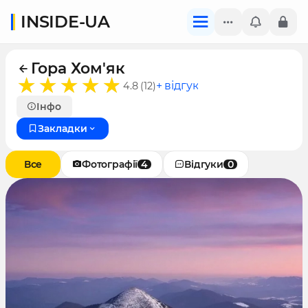
INSIDE-UA
Гора Хом'як
+ відгук
4.8 (12)
Інфо
Закладки
Все
Фотографії
4
Відгуки
0