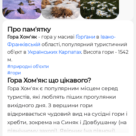
Про пам'ятку
Гора Хом'як
- гора у масиві
Ґорґани
в
Івано-
Франківській
області, популярний туристичний
об'єкт в
Українських Карпатах
. Висота гори - 1542
м.
#природні об'єкти
#гори
Гора Хом'як: що цікавого?
Гора Хом'як є популярним місцем серед
туристів, які люблять піших прогулянки
вихідного дня. З вершини гори
відкривається чудовий вид на сусідні гори і
хребти, зокрема на Синяк і Довбушанку (на
північному заході), Явірник (на півночі),