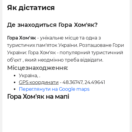
становить 700-800 метрів. Форма гори
Як дістатися
дахоподібна. Гора складається з пісковиків і
має розчленовані схили, які перетинають
Де знаходиться Гора Хом'як?
притоки річок басейну Пруту. Північний
схил перетинають притоки Женця, а
Гора Хом'як
- унікальне місце та одна з
південний - Прутця Яблуницького. В
туристичих пам'яток України. Розташоване Гори
верхній частині гори можна побачити
України: Гора Хом'як - популярний туристичний
кам'яні розсипища та осипища, далі
об'єкт , який неодмінно треба відвідати.
розташовані полонини і криволісся.
Місцезнаходження:
Середня та нижня частини схилів гори
Україна
, .
покриті мішаним і хвойним лісом. На
GPS координати
- 48.36747, 24.49641
Переглянути на Google maps
північно-східних схилах гори починається
Гора Хом'як на мапі
потік Роскульський.