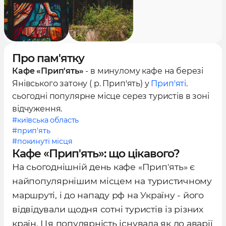
Про пам'ятку
Кафе «Прип'ять»
- в минулому кафе на березі
Янівського затону ( р. Прип'ять) у
Прип'яті
.
сьогодні популярне місце серез туристів в зоні
відчуження.
#київська область
#прип'ять
#покинуті місця
Кафе «Прип'ять»: що цікавого?
На сьогоднішній день кафе «Прип'ять» є
найпопулярнішим місцем на туристичному
маршруті, і до нападу рф на Україну - його
відвідували щодня сотні туристів із різних
країн. Ця популярність існувала як до аварії