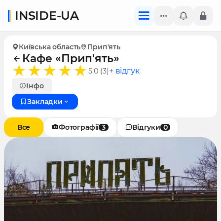
INSIDE-UA
Київська область
Прип'ять
Кафе «Прип'ять»
+ відгук
5.0 (3)
Інфо
Закладки
Все
Фотографії
3
Відгуки
0