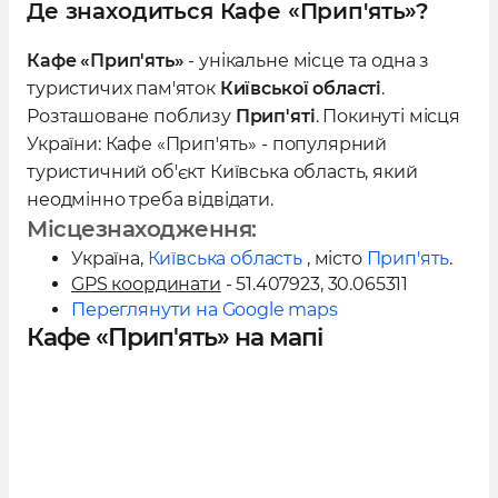
Де знаходиться Кафе «Прип'ять»?
Кафе «Прип'ять»
- унікальне місце та одна з
туристичих пам'яток
Київської області
.
Розташоване поблизу
Прип'яті
. Покинуті місця
України: Кафе «Прип'ять» - популярний
туристичний об'єкт Київська область, який
неодмінно треба відвідати.
Місцезнаходження:
Україна
,
Київська область
, місто
Прип'ять
.
GPS координати
- 51.407923, 30.065311
Переглянути на Google maps
Кафе «Прип'ять» на мапі