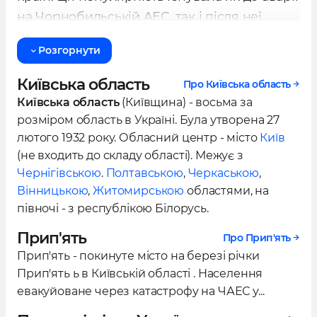
на Чорнобильській АЕС, так і після неї.
Розгорнути
За сучасними стандартами, кафе «Прип'ять»
є скромним закладом, але в минулому воно
Київська область
Про Київська область
вважалося цікавим та стильним місцем для
Київська область
(Київщина) - восьма за
містян та відвідувачів.
розміром область в Україні. Була утворена 27
лютого 1932 року. Обласний центр - місто
Київ
Місто Прип'ять було молодим, і середній
(не входить до складу області). Межує з
вік мешканців не перевищував 26 років, що
Чернігівською
.
Полтавською
,
Черкаською
,
призвело до того, що в кафе часто
Вінницькою
,
Житомирською
областями, на
проводили свята та культурні заходи.
півночі - з республікою Білорусь.
Наприклад, у 1977 році тут відзначали
Прип'ять
Про Прип'ять
запуск першого енергоблоку
Прип'ять - покинуте місто на березі річки
Чорнобильської АЕС.
Прип'ять ь в Київській області . Населення
евакуйоване через катастрофу на ЧАЕС у...
Усередині кафе можна побачити вітражну