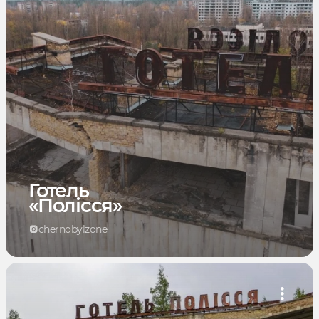
Готель
«Полісся»
chernobylzone