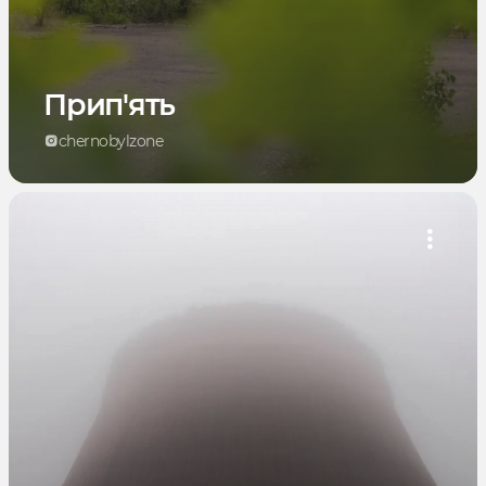
Прип'ять
chernobylzone