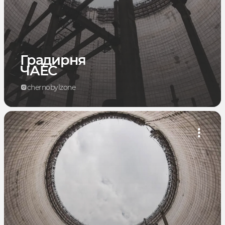
Градирня
ЧАЕС
chernobylzone