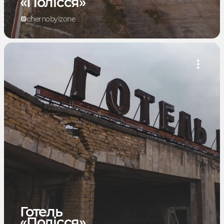
«Полісся»
chernobylzone
Готель
«Полісся»