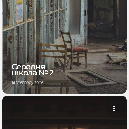
Середня
школа № 2
chernobylzone