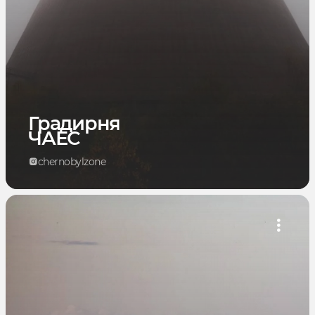
Градирня
ЧАЕС
chernobylzone