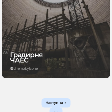
Градирня
ЧАЕС
chernobylzone
Наступна