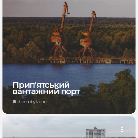
Прип'ятський
вантажний порт
chernobylzone