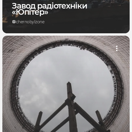
Завод радіотехніки
«Юпітер»
chernobylzone