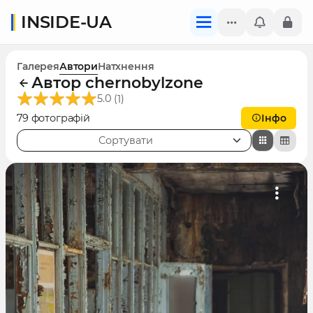
INSIDE-UA
Галерея
Автори
Натхнення
Автор chernobylzone
(
)
5.0
1
79 фотографій
Інфо
Сортувати