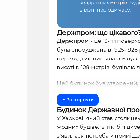
квадратних метрів. Буд
в різні періоди часу.
Держпром: що цікавого
Держпром
- це 13-ти поверх
була споруджена в 1925-1928 р
переходами виглядають дуже
висоті в 108 метрів, будівлю 
Цей будинок був створений,
називався «Будинок державно
Розгорнути
підкреслювала девіз країни я
Будинок Державної пром
Держпром - це унікальна спо
У Харкові, який став столицею
для наслідування для багатьох
жодних будівель, які б підкр
дротовим телефоном з трубко
з'явилася потреба у приміще