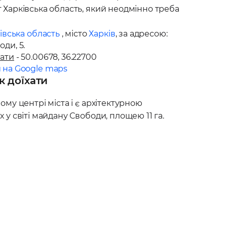
урочисто відкрито "перший радянський
Харківська область, який неодмінно треба
й протягом надзвичайно короткого
а зведена до 11-ї річниці Жовтневої
івська область
, місто
Харків
, за адресою:
цтва становила 14 176 000 карбованців.
оди, 5
.
ати
- 50.00678, 36.22700
 на Google maps
 доїхати
му центрі міста і є архітектурною
у світі майдану Свободи, площею 11 га.