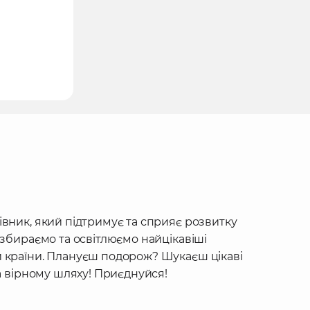
івник, який підтримує та сприяє розвитку
 збираємо та освітлюємо найцікавіші
 країни. Плануєш подорож? Шукаєш цікаві
на вірному шляху! Приєднуйся!