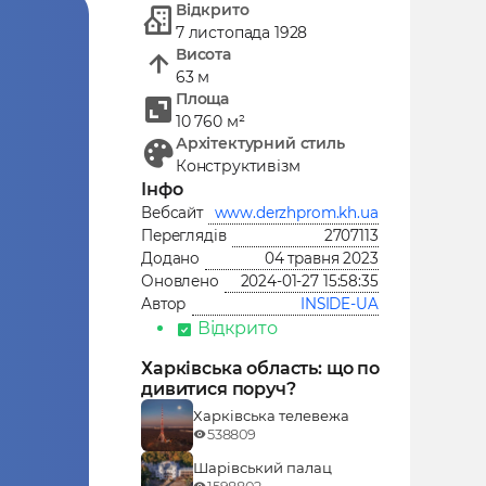
Відкрито
7 листопада 1928
Висота
63 м
Площа
10 760 м²
Архітектурний стиль
Конструктивізм
Інфо
www.derzhprom.kh.ua
Вебсайт
2707113
Переглядів
04 травня 2023
Додано
2024-01-27 15:58:35
Оновлено
INSIDE-UA
Автор
Відкрито
Харківська область: що по
дивитися поруч?
Харківська телевежа
538809
Шарівський палац