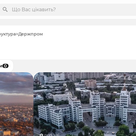
руктура
Держпром
и
0
pod_val