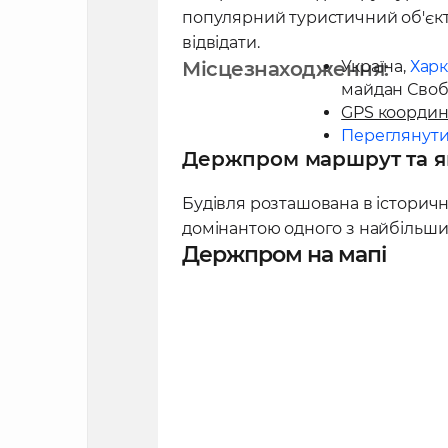
7 листопада 1928 року було 
популярний туристичний об'єкт 
хмарочос", який був зведени
відвідати.
терміну - 3 роки. Споруда бул
Місцезнаходження:
Україна
,
Харк
революції, і вартість будівни
майдан Своб
GPS координ
Переглянути
Держпром маршрут та як
Будівля розташована в історично
домінантою одного з найбільших 
Держпром на мапі