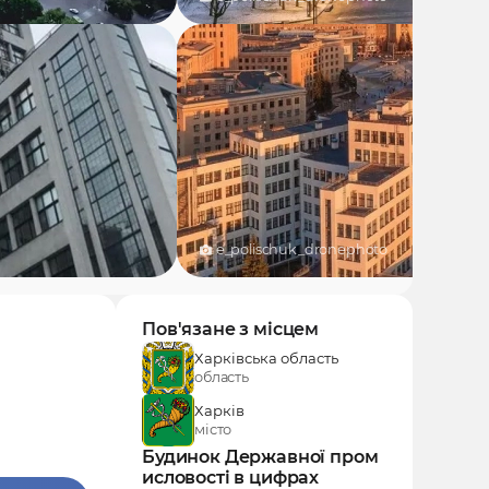
e_polischuk_dronephoto
Пов'язане з місцем
Харківська область
область
Харків
місто
Будинок Державної пром
исловості в цифрах