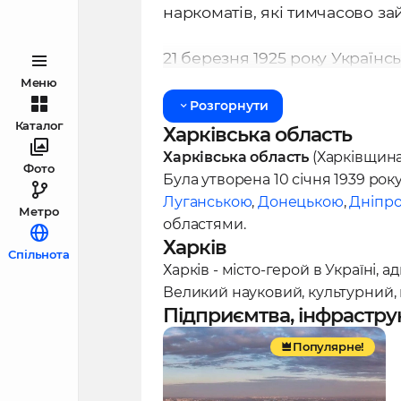
Такі ліфти обслуговуються л
наркоматів, які тимчасово з
незвичністю.
21 березня 1925 року Українс
Висота
будівлі разом з телев
доповідну записку щодо будів
Меню
становить
108 метрів
. Висота
Розгорнути
що керували промисловістю 
площа приміщень Держпрому 
Каталог
Харківська область
забудови становить 10760 м2.
Територія для будівництва б
Харківська область
(Харківщина)
Фото
першочергових земляних робі
Була утворена 10 січня 1939 рок
Луганською
,
Донецькою
,
Дніпр
земляні роботи за допомогою л
Метро
областями.
використанням простих інстр
Харків
Спільнота
Харків - місто-герой в Україні, 
Будівники вручну викопали 
Великий науковий, культурний, 
вивезли землю на кінській тя
Підприємтва, інфрастру
рівняли нерівну місцину пі
Популярне!
Павло Роттерт
, головний ін
фігурою в створенні значного