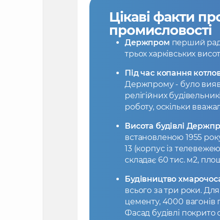
Цікаві факти
про
промисловості
Держпром
перший радя
трьох харківських висот
Під час копання котлов
Держпрому - було вияв
релігійних будівельник
роботу, оскільки вважа
Висота будівлі Держп
встановленою 1955 року,
13 (корпус із телевеж
складає 60 тис. м2, пло
Будівництво хмарочос
всього за три роки. Дл
цементу, 4000 вагонів 
Фасад будівлі покрит