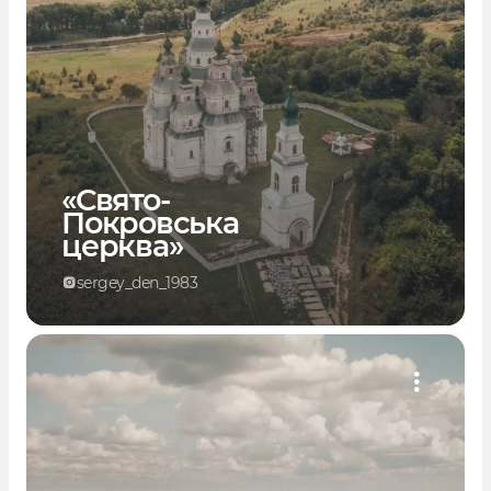
«Свято-
Покровська
церква»
sergey_den_1983