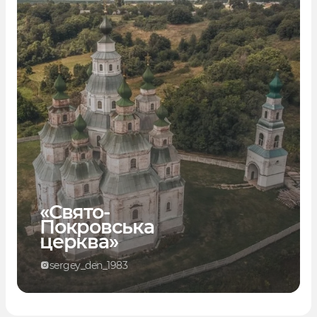
«Свято-
Покровська
церква»
sergey_den_1983