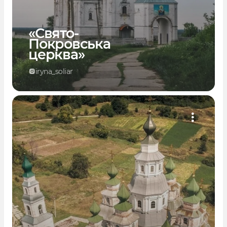
«Свято-
Покровська
церква»
iryna_soliar