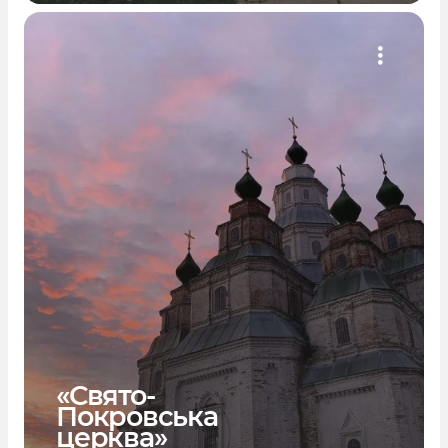
«Свято-
Покровська
церква»