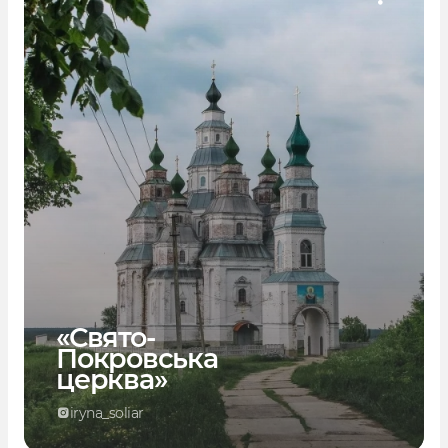
«Свято-
Покровська
церква»
iryna_soliar