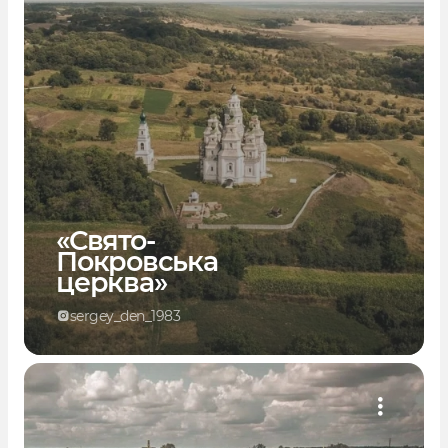
«Свято-
Покровська
церква»
sergey_den_1983