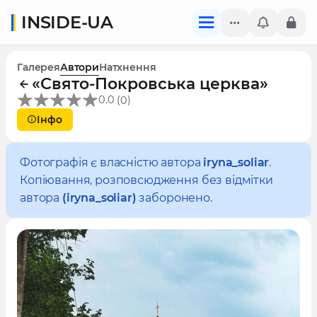
INSIDE-UA
Галерея
Автори
Натхнення
«Свято-Покровська церква»
(
)
0.0
0
Інфо
Фотографія є власністю автора
iryna_soliar
.
Копіювання, розповсюдження без відмітки
автора
(iryna_soliar)
заборонено.