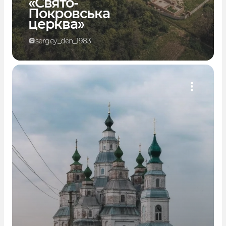
«Свято-
Покровська
церква»
sergey_den_1983