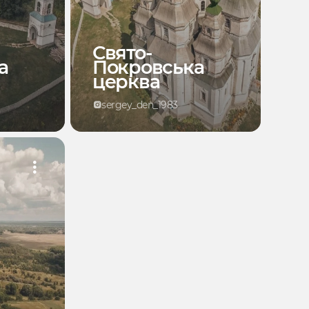
Свято-
а
Покровська
церква
sergey_den_1983