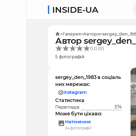
INSIDE-UA
Галерея
Автори
sergey_den_19
Автор sergey_den_
(
)
0.0
0
5 фотографій
sergey_den_1983 в соціаль
них мережах:
instagram
Статистика
374
Переглядів
Може бути цікаво:
Натхнення
24 фотографії