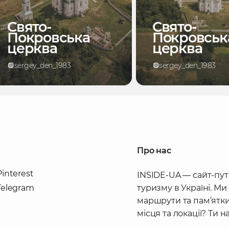
Свято-
Свято-
Покровська
Покровськ
церква
церква
sergey_den_1983
sergey_den_1983
Про нас
Pinterest
INSIDE-UA — сайт-пут
Telegram
туризму в Україні. Ми
маршрути та пам’ятки
місця та локації? Ти 