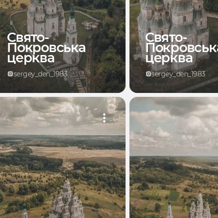
Свято-
Свято-
Покровська
Покровськ
церква
церква
sergey_den_1983
sergey_den_1983