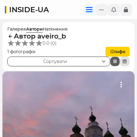
INSIDE-UA
Галерея
Автори
Натхнення
Автор aveiro_b
(
)
0.0
0
1 фотографія
Інфо
Сортувати