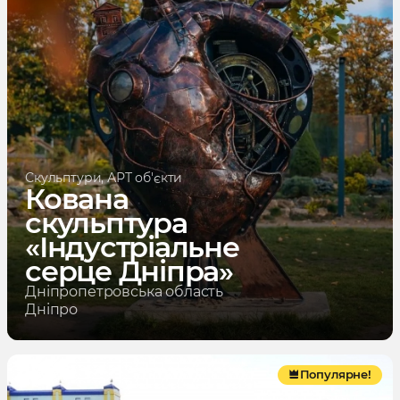
Скульптури, АРТ об'єкти
Кована
скульптура
«Індустріальне
серце Дніпра»
Дніпропетровська область
Дніпро
Популярне!