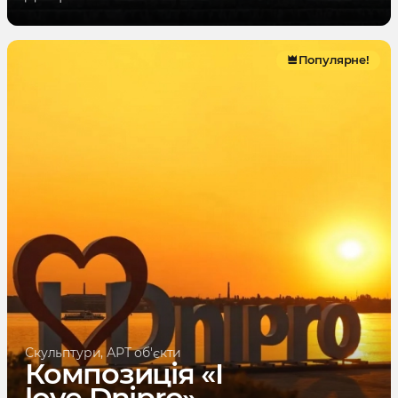
Популярне!
Скульптури, АРТ об'єкти
Композиція «I
love Dnipro»