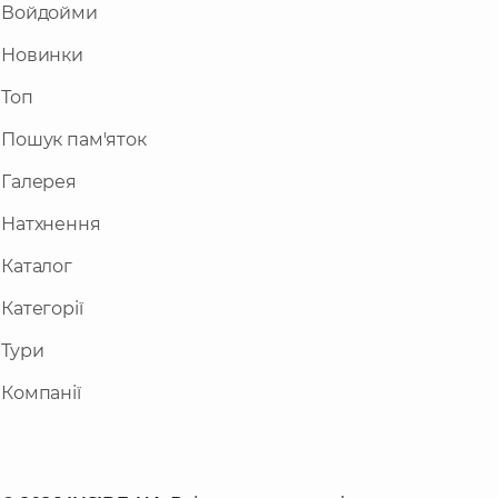
відпочинок в Україні 2024
Войдойми
Україна - країна з різноманітним ландшафтом:
Новинки
гори, ліси, моря, високогірні озера і річки,
лимани, водоспади, термальні джерела,
Топ
карстові печери. Тому дуже легко обрати
Пошук пам'яток
відпочинок на свій смак.
Галерея
Натхнення
Каталог
Категорії
Тури
Компанії