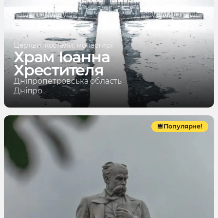
Церкви, костели, монастирі
Храм Іоанна
Хрестителя
Дніпропетровська область
Дніпро
Популярне!