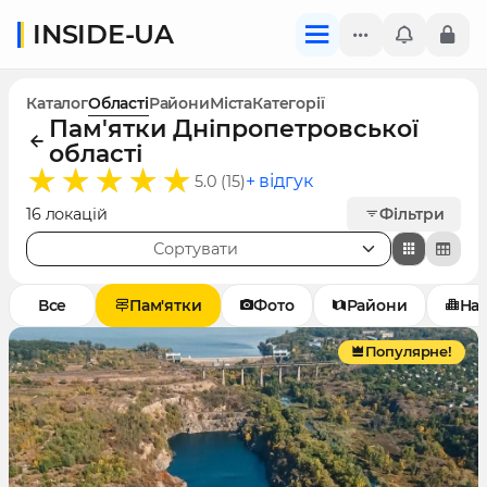
INSIDE-UA
Каталог
Області
Райони
Міста
Категорії
Пам'ятки Дніпропетровської
області
+ відгук
5.0 (15)
16 локацій
Фільтри
Сортувати
Все
Пам'ятки
Фото
Райони
Нас
Популярне!