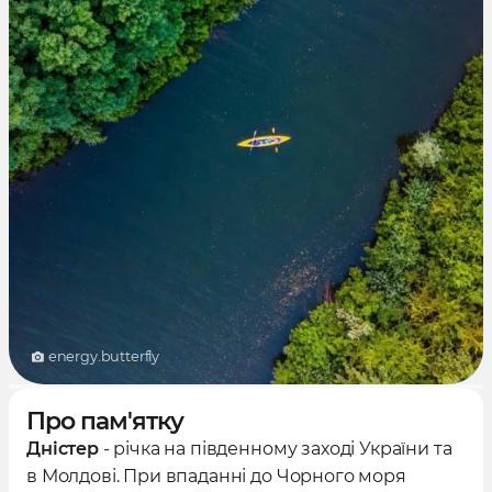
energy.butterfly
Про пам'ятку
Дністер
- річка на південному заході України та
в Молдові. При впаданні до Чорного моря