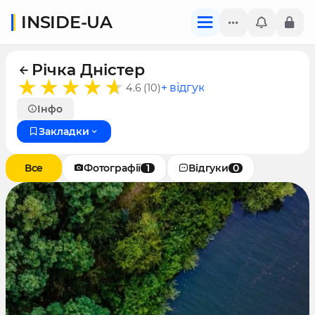
INSIDE-UA
Річка Дністер
+ відгук
4.6 (10)
Інфо
Закладки
Все
Фотографії
1
Відгуки
0