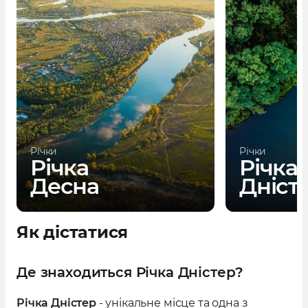
Річки
Річки
Річка
Річка
Десна
Дніст
Як дістатися
Де знаходиться Річка Дністер?
Річка Дністер
- унікальне місце та одна з