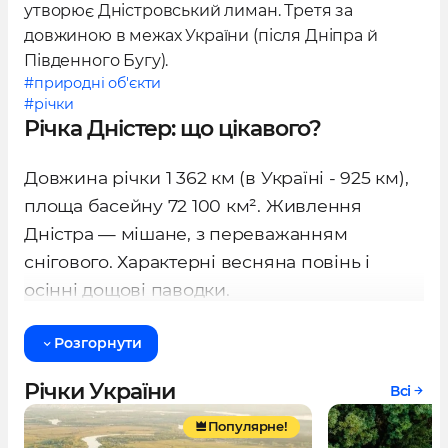
утворює Дністровський лиман. Третя за
довжиною в межах України (після Дніпра й
Південного Бугу).
#природні об'єкти
#річки
Річка Дністер: що цікавого?
Довжина річки 1 362 км (в Україні - 925 км),
площа басейну 72 100 км². Живлення
Дністра — мішане, з переважанням
снігового. Характерні весняна повінь і
осінні дощові паводки.
Розгорнути
Річки України
Всі
Популярне!