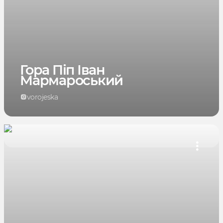
Гора Піп Іван
Мармароський
vorojeska