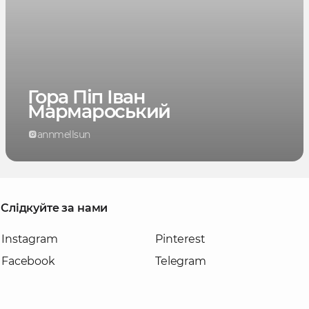
Гора Піп Іван
Мармароський
annmellsun
Слідкуйте за нами
Instagram
Pinterest
Facebook
Telegram