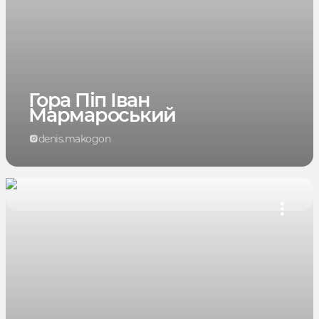
Гора Піп Іван
Мармароський
denis.makogon