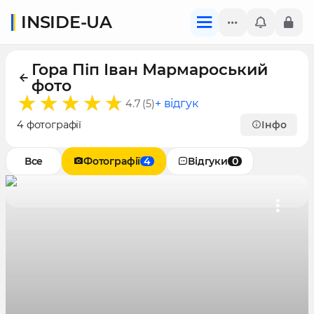
INSIDE-UA
Гора Піп Іван Мармароський
фото
+ відгук
4.7 (5)
4 фотографії
Інфо
Все
Фотографії
4
Відгуки
0