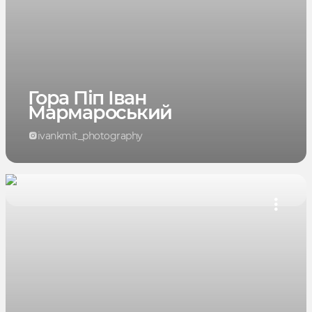
Гора Піп Іван
Мармароський
ivankmit_photography