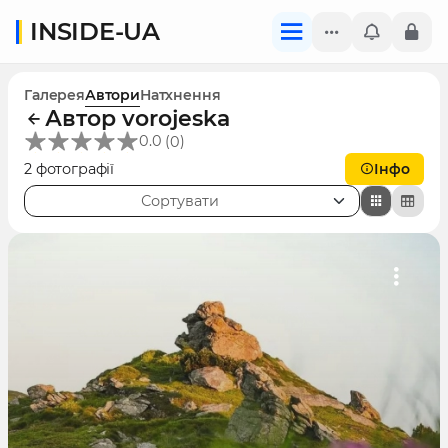
INSIDE-UA
Галерея
Автори
Натхнення
Автор vorojeska
(
)
0.0
0
2 фотографії
Інфо
Сортувати