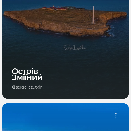
Острів
Зміїний
sergeilazutkin