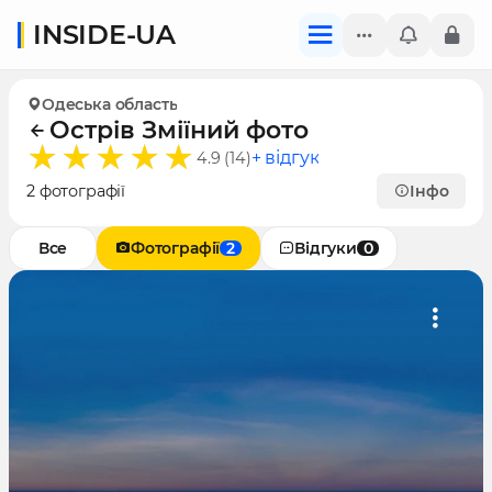
INSIDE-UA
Одеська область
Острів Зміїний фото
+ відгук
4.9 (14)
2 фотографії
Інфо
Все
Фотографії
2
Відгуки
0