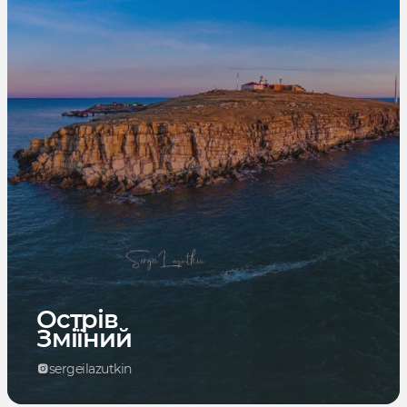
Острів
Зміїний
sergeilazutkin