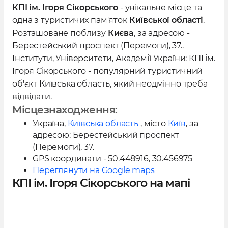
Гогена, Кітнера, Кобелєва, Померанцева,
КПІ ім. Ігоря Сікорського
- унікальне місце та
одна з туристичих пам'яток
Київської області
.
Цендера та Шретера.
Розташоване поблизу
Києва
, за адресою -
Берестейський проспект (Перемоги), 37..
Найкращим визнано проект професора І.С.
Інститути, Університети, Академії України: КПІ ім.
Кітнера, за яким було споруджено корпуси
Ігоря Сікорського - популярний туристичний
Київського політехнічного інституту.
об'єкт Київська область, який неодмінно треба
Оскільки сам Кітнер перебував у Санкт-
відвідати.
Петербурзі та не міг безпосередньо
Місцезнаходження:
керувати будівництвом, роботи було
Україна
,
Київська область
, місто
Київ
, за
доручено архітектору О.В. Кобелєву.
адресою:
Берестейський проспект
(Перемоги), 37
.
GPS координати
- 50.448916, 30.456975
Для будівництва інституту було виділено
Переглянути на Google maps
декілька ділянок міською владою, і після
КПІ ім. Ігоря Сікорського на мапі
уважного розгляду обрано ділянку вздовж
Брест-Литовського шосе площею 38
десятин.