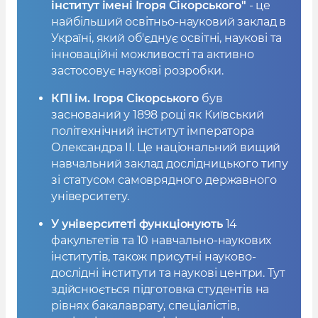
інститут імені Ігоря Сікорського"
- це
найбільший освітньо-науковий заклад в
Україні, який об'єднує освітні, наукові та
інноваційні можливості та активно
застосовує наукові розробки.
КПІ ім. Ігоря Сікорського
був
заснований у 1898 році як Київський
політехнічний інститут імператора
Олександра II. Це національний вищий
навчальний заклад дослідницького типу
зі статусом самоврядного державного
університету.
У університеті функціонують
14
факультетів та 10 навчально-наукових
інститутів, також присутні науково-
дослідні інститути та наукові центри. Тут
здійснюється підготовка студентів на
рівнях бакалаврату, спеціалістів,