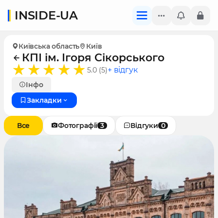
INSIDE-UA
Київська область
Київ
КПІ ім. Ігоря Сікорського
+ відгук
5.0 (5)
Інфо
Закладки
Все
Фотографії
3
Відгуки
0