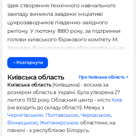
Ідея створення технічного навчального
Інститут атомної та теплової енергетики
закладу виникла завдяки ініціативі
Інститут енергозбереження та
цукрозаводчиків південно-західного
енергоменеджменту
регіону. У лютому 1880 року, за підтримки
Інститут матеріалознавства та
голови київського біржового комітету М.
зварювання ім. Є.О. Патона
Хрякова, було розпочато збір коштів на цю
Інститут післядипломної освіти
мету.
Інститут прикладного системного
Розгорнути
аналiзу
Завдяки пожертвуванням, гарантованим
Київська область
Про Київська область
Інститут спеціального зв'язку та захисту
внескам меценатів міста та підтримці
Київська область
(Київщина) - восьма за
інформації
міністра юстиції С. Вітте, 25 листопада 1896
розміром область в Україні. Була утворена 27
Інститут телекомунікаційних систем
року на приватній нараді, що відбулася в
лютого 1932 року. Обласний центр - місто
Київ
vВидавничо-поліграфічний інститут
будинку Л. І. Бродського, було прийнято
(не входить до складу області). Межує з
рішення про створення в Києві
Механіко-машинобудівний інститут
Чернігівською
.
Полтавською
,
Черкаською
,
Політехнічного інституту.
Вінницькою
,
Житомирською
областями, на
Фізико-технічний інститут
півночі - з республікою Білорусь.