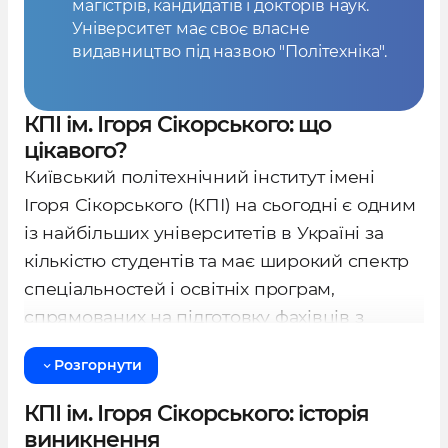
магістрів, кандидатів і докторів наук.
Університет має своє власне
видавництво під назвою "Політехніка".
КПІ ім. Ігоря Сікорського: що
цікавого?
Київський політехнічний інститут імені
Ігоря Сікорського (КПІ) на сьогодні є одним
із найбільших університетів в Україні за
кількістю студентів та має широкий спектр
спеціальностей і освітніх програм,
спрямованих на підготовку фахівців з
технічних і гуманітарних наук.
Розгорнути
Інститути
КПІ ім. Ігоря Сікорського: історія
виникнення
Інститут аерокосмічних технологій