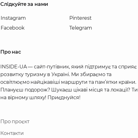
Слідкуйте за нами
можливість вступу без конкурсу для тих, хто
вже закінчив інші вищі навчальні заклади.
Instagram
Pinterest
Facebook
Telegram
Перші заняття в інституті розпочалися 1
вересня 1898 року у приміщенні, яке
спочатку було зведене для комерційного
Про нас
училища, а потім було орендовано
інститутом.
INSIDE-UA — сайт-путівник, який підтримує та сприяє
розвитку туризму в Україні. Ми збираємо та
Після завершення будівництва, у квітні 1902
освітлюємо найцікавіші маршрути та пам’ятки країни.
року інститут мав власну базу, яка
Плануєш подорож? Шукаєш цікаві місця та локації? Ти
складалася з головного корпусу, хімічного
на вірному шляху! Приєднуйся!
корпусу, механічних майстерень,
центральної електростанції для освітлення
Про проєкт
та опалення, дослідного поля, житла для
викладачів, студентської їдальні та інших
Контакти