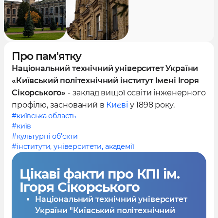
Про пам'ятку
Національний технічний університет України
«Київський політехнічний інститут Імені Ігоря
Сікорського»
- заклад вищої освіти інженерного
профілю, заснований в
Києві
у 1898 року.
#київська область
#київ
#культурні об'єкти
#інститути, університети, академії
Цікаві факти
про КПІ ім.
Ігоря Сікорського
Національний технічний університет
України "Київський політехнічний