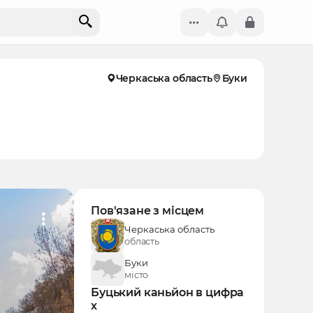
Черкаська область
Буки
Пов'язане з місцем
Черкаська область
область
Буки
місто
Буцький каньйон в цифра
х