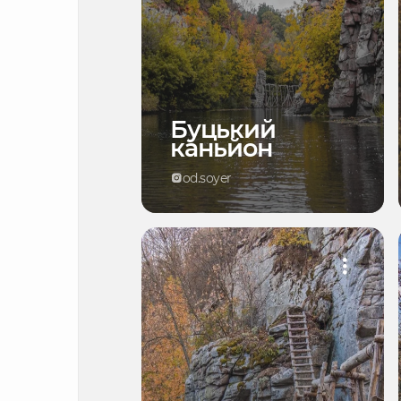
Буцький
каньйон
od.soyer