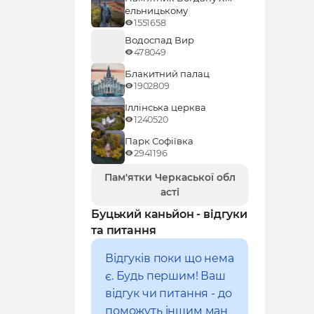
ельницькому
1551658
Водоспад Вир
478049
Блакитний палац
1902809
Іллінська церква
1240520
Парк Софіївка
2941196
Пам'ятки Черкаської обл
асті
Буцький каньйон - відгуки
та питання
Відгуків поки що нема
є. Будь першим! Ваш
відгук чи питання - до
поможуть іншим ман