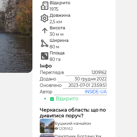
Відкрито
1975
Довжина
2,5 км
Висота
30 м м
Ширина
80 м
Площа
80 га
Інфо
1209162
Переглядів
30 грудня 2022
Додано
2023-07-01 23:59:51
Оновлено
INSIDE-UA
Автор
Відкрито
Черкаська область: що по
дивитися поруч?
Буцький каньйон
1209162
Памʼятник Богдану Хм