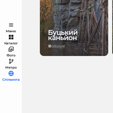
Буцький
Меню
каньйон
Каталог
od.soyer
Фото
Метро
Спільнота