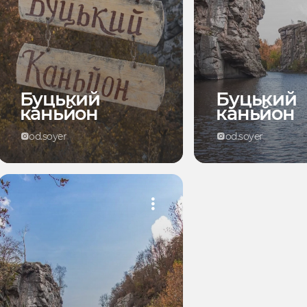
Буцький
Буцький
каньйон
каньйон
od.soyer
od.soyer