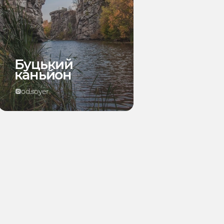
Буцький
каньйон
od.soyer