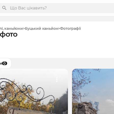
лі, каньйони
Буцький каньйон
Фотографії
 фото
и
0