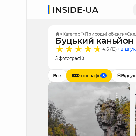
INSIDE-UA
Категорії
Природні об'єкти
Ске
Буцький каньйон
+ відгук
4.6 (12)
5 фотографій
Все
Фотографії
5
Відгук