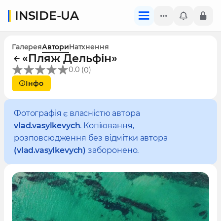
INSIDE-UA
Галерея
Автори
Натхнення
«Пляж Дельфін»
(
)
0.0
0
Інфо
Фотографія є власністю автора
vlad.vasylkevych
. Копіювання,
розповсюдження без відмітки автора
(vlad.vasylkevych)
заборонено.