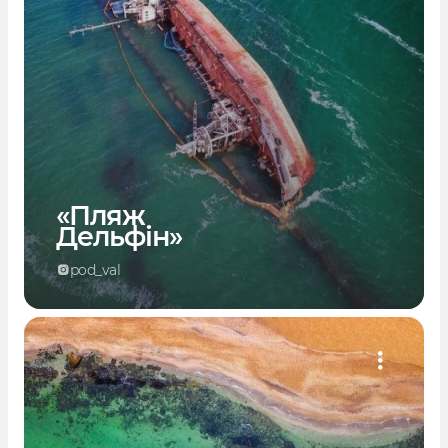
«Пляж
Дельфін»
pod_val