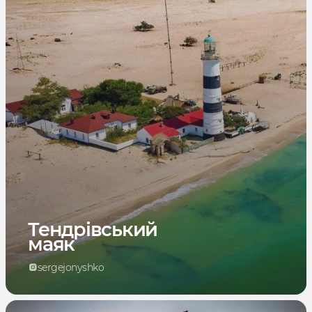
Тендрівський
маяк
sergejonyshko