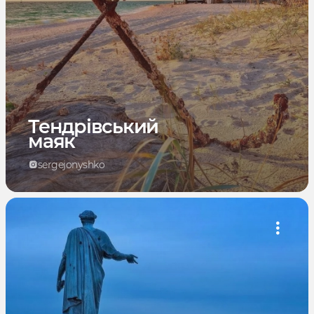
Тендрівський
маяк
sergejonyshko