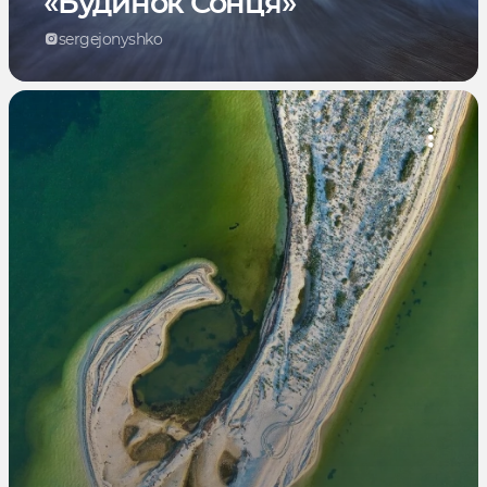
«Будинок Сонця»
sergejonyshko