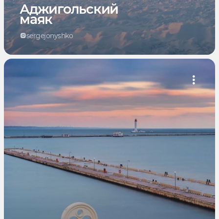
Аджигольский
маяк
sergejonyshko