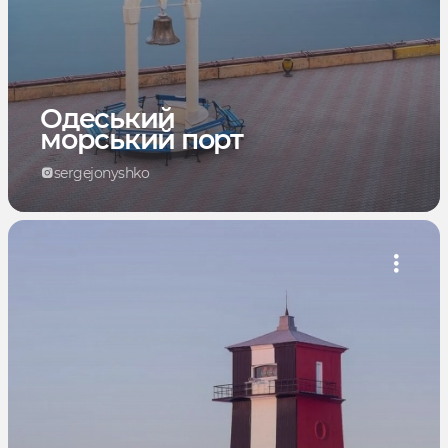
Одеський
морський порт
sergejonyshko