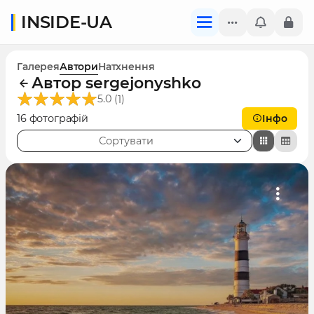
INSIDE-UA
Галерея
Автори
Натхнення
Автор sergejonyshko
(
)
5.0
1
16 фотографій
Інфо
Сортувати