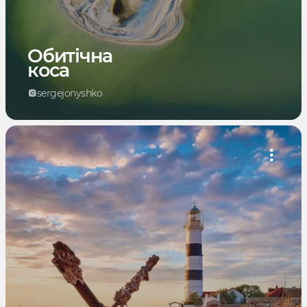
Обитічна
коса
sergejonyshko