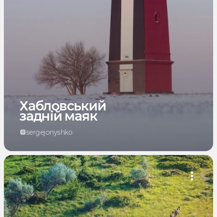
Хабловський
задній маяк
sergejonyshko