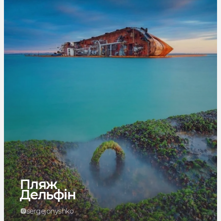
Пляж
Дельфін
sergejonyshko