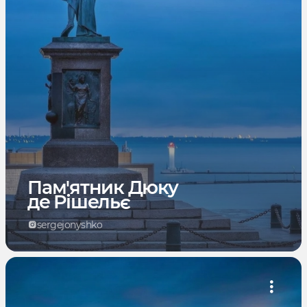
Пам'ятник Дюку
де Рішельє
sergejonyshko