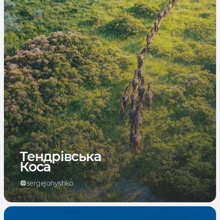
Тендрівська
Коса
sergejonyshko