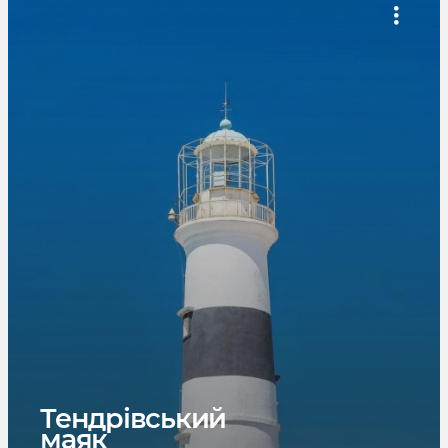
Тендрівський
маяк