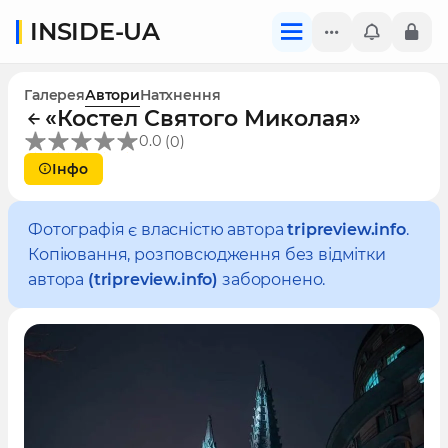
INSIDE-UA
Галерея
Автори
Натхнення
«Костел Святого Миколая»
(
)
0.0
0
Інфо
Фотографія є власністю автора
tripreview.info
.
Копіювання, розповсюдження без відмітки
автора
(tripreview.info)
заборонено.