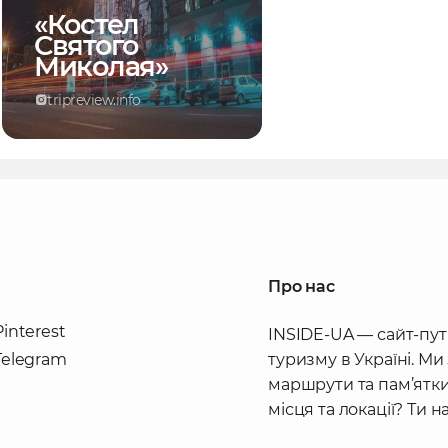
«Костел
Святого
Миколая»
tripreview.info
Про нас
Pinterest
INSIDE-UA — сайт-пут
Telegram
туризму в Україні. Ми
маршрути та пам’ятки
місця та локації? Ти 