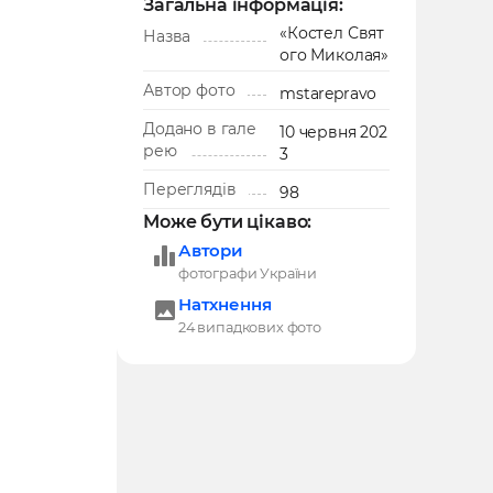
Загальна інформація:
«Костел Свят
Назва
ого Миколая»
Автор фото
mstarepravo
Додано в гале
10 червня 202
рею
3
Переглядів
98
Може бути цікаво:
Автори
фотографи України
Натхнення
24 випадкових фото