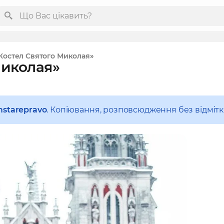
Костел Святого Миколая»
Миколая»
starepravo
. Копіювання, розповсюдження без відміт