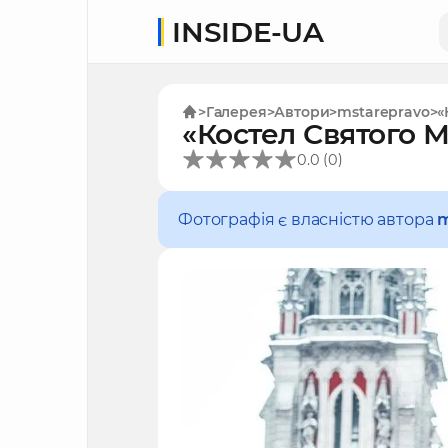
INSIDE-UA
Галерея
Автори
mstarepravo
«
«Костел Святого 
(
)
0.0
0
Фотографія є власністю автора
m