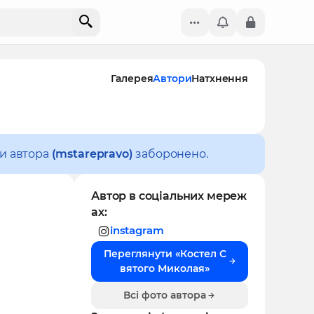
Галерея
Автори
Натхнення
ки автора
(mstarepravo)
заборонено.
Автор в соціальних мереж
ах:
instagram
Переглянути «Костел С
вятого Миколая»
Всі фото автора