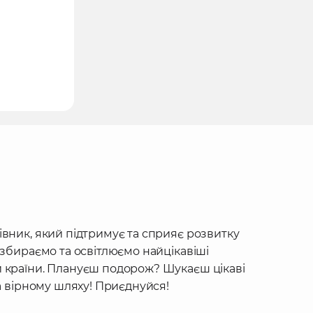
івник, який підтримує та сприяє розвитку
 збираємо та освітлюємо найцікавіші
 країни. Плануєш подорож? Шукаєш цікаві
на вірному шляху! Приєднуйся!