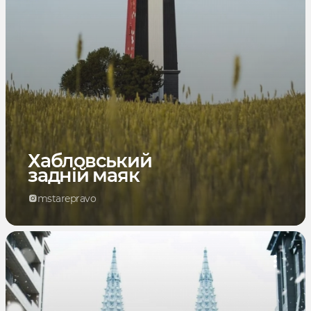
Хабловський
задній маяк
mstarepravo