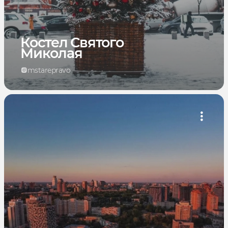
Костел Святого
Миколая
mstarepravo