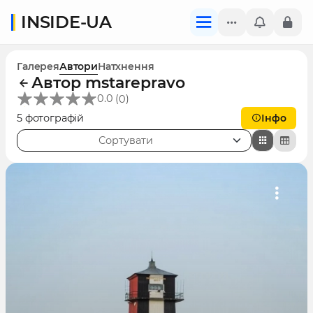
INSIDE-UA
Галерея
Автори
Натхнення
Автор mstarepravo
(
)
0.0
0
5 фотографій
Інфо
Сортувати