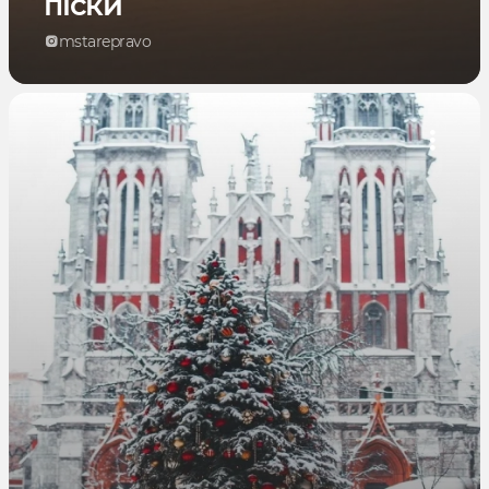
піски
mstarepravo