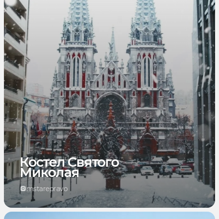
Костел Святого
Миколая
mstarepravo