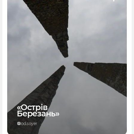
«Острів
Березань»
od.soyer