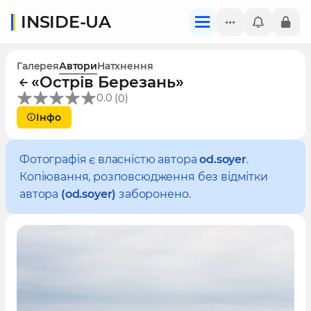
INSIDE-UA
Галерея
Автори
Натхнення
«Острів Березань»
(
)
0.0
0
Інфо
Фотографія є власністю автора
od.soyer
.
Копіювання, розповсюдження без відмітки
автора
(od.soyer)
заборонено.