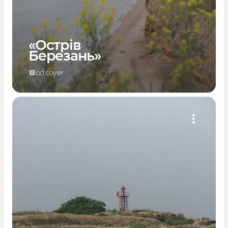
«Острів
Березань»
od.soyer