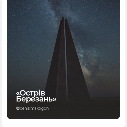
«Острів
Березань»
denis.makogon