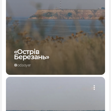
«Острів
Березань»
od.soyer