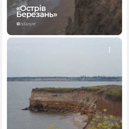
«Острів
Березань»
od.soyer