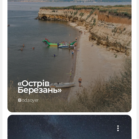
«Острів
Березань»
od.soyer