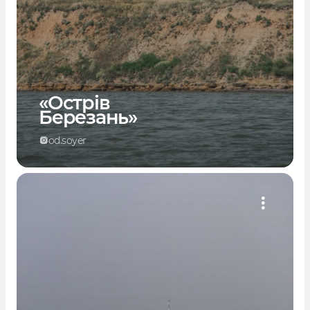
«Острів
Березань»
od.soyer