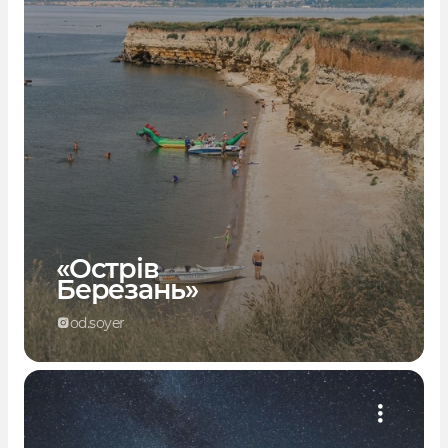
«Острів
Березань»
od.soyer