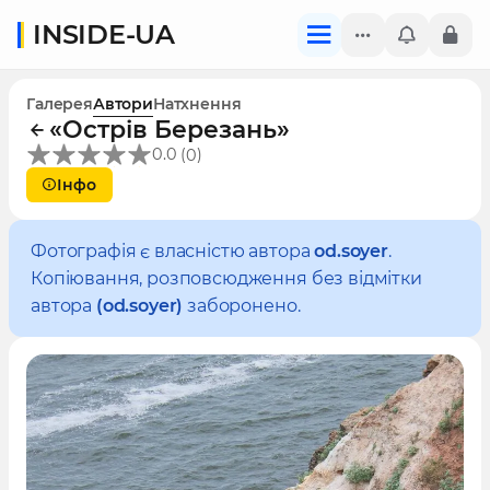
INSIDE-UA
Галерея
Автори
Натхнення
«Острів Березань»
(
)
0.0
0
Інфо
Фотографія є власністю автора
od.soyer
.
Копіювання, розповсюдження без відмітки
автора
(od.soyer)
заборонено.