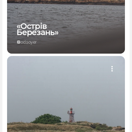
«Острів
Березань»
od.soyer