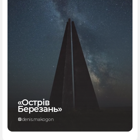
«Острів
Березань»
denis.makogon