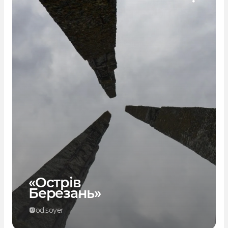
«Острів
Березань»
od.soyer