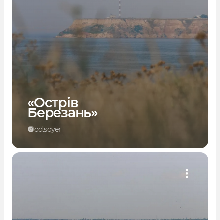
«Острів
Березань»
od.soyer