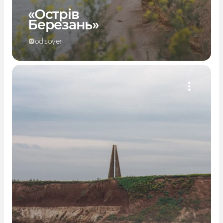
«Острів
Березань»
od.soyer