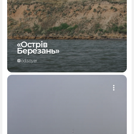
«Острів
Березань»
od.soyer