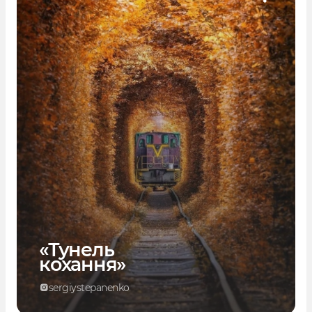
«Тунель
кохання»
sergiystepanenko