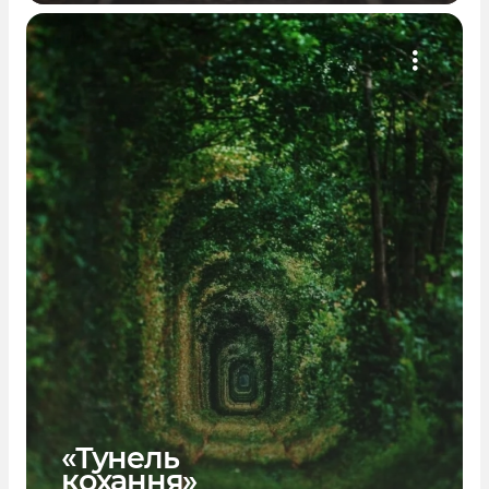
«Тунель
кохання»