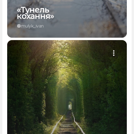
«Тунель
кохання»
mulyk_ivan