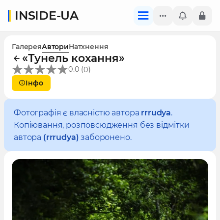
INSIDE-UA
Галерея
Автори
Натхнення
«Тунель кохання»
(
)
0.0
0
Інфо
Фотографія є власністю автора
rrrudya
.
Копіювання, розповсюдження без відмітки
автора
(rrrudya)
заборонено.