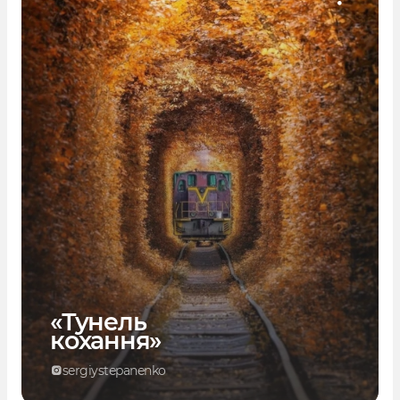
«Тунель
кохання»
sergiystepanenko