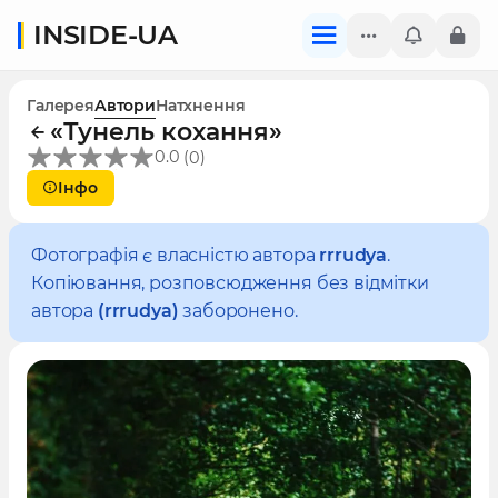
INSIDE-UA
Галерея
Автори
Натхнення
«Тунель кохання»
(
)
0.0
0
Інфо
Фотографія є власністю автора
rrrudya
.
Копіювання, розповсюдження без відмітки
автора
(rrrudya)
заборонено.