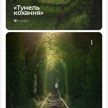
«Тунель
кохання»
rrrudya