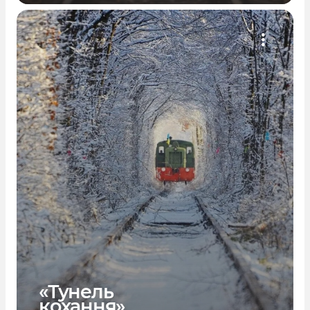
«Тунель
кохання»