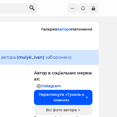
Галерея
Автори
Натхнення
и автора
(mulyk_ivan)
заборонено.
Автор в соціальних мереж
ах:
instagram
Переглянути «Тунель к
охання»
Всі фото автора