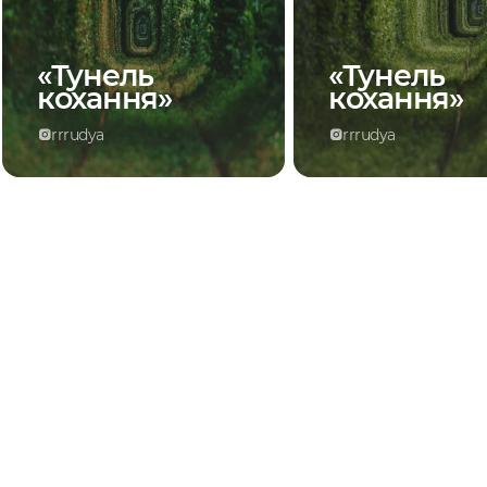
«Тунель
«Тунель
кохання»
кохання»
rrrudya
rrrudya