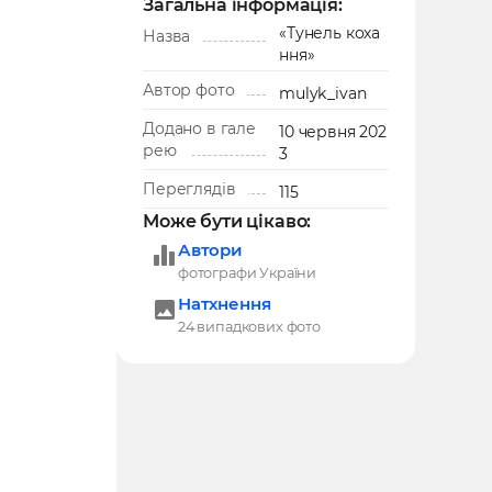
Загальна інформація:
«Тунель коха
Назва
ння»
Автор фото
mulyk_ivan
Додано в гале
10 червня 202
рею
3
Переглядів
115
Може бути цікаво:
Автори
фотографи України
Натхнення
24 випадкових фото