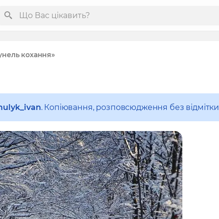
унель кохання»
ulyk_ivan
. Копіювання, розповсюдження без відмітк