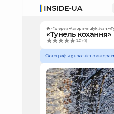
INSIDE-UA
Галерея
Автори
mulyk_ivan
«Т
«Тунель кохання»
(
)
0.0
0
Фотографія є власністю автора
m