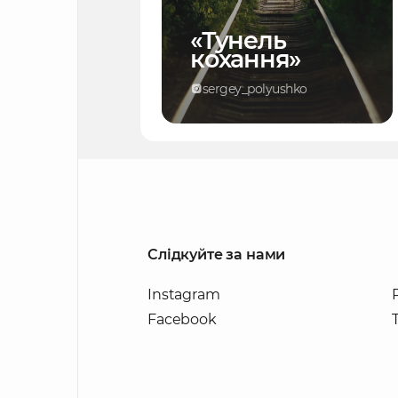
«Тунель
кохання»
sergey_polyushko
Слідкуйте за нами
Instagram
Facebook