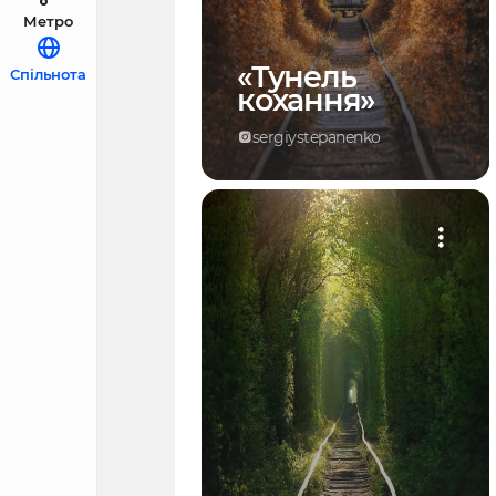
Метро
«Тунель
Спільнота
кохання»
sergiystepanenko