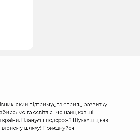
івник, який підтримує та сприяє розвитку
 збираємо та освітлюємо найцікавіші
 країни. Плануєш подорож? Шукаєш цікаві
на вірному шляху! Приєднуйся!