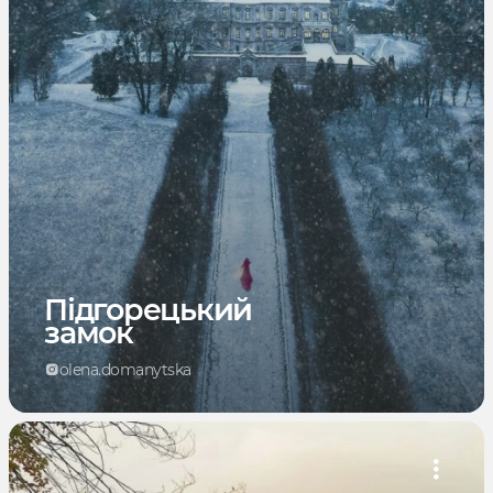
Підгорецький
замок
olena.domanytska