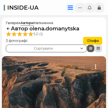
INSIDE-UA
Галерея
Автори
Натхнення
Автор olena.domanytska
(
)
5.0
1
3 фотографії
Інфо
Сортувати