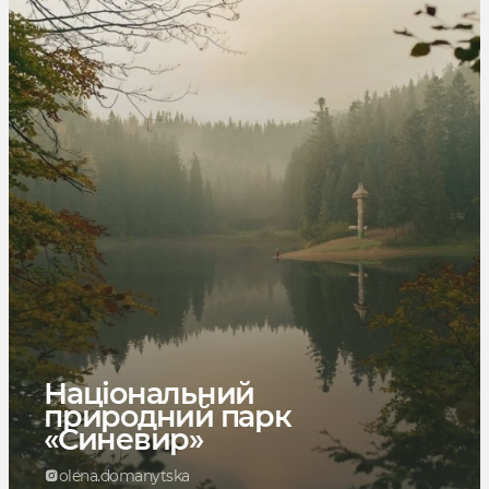
Національний
природний парк
«Синевир»
olena.domanytska