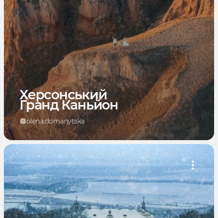
Херсонський
Гранд Каньйон
olena.domanytska