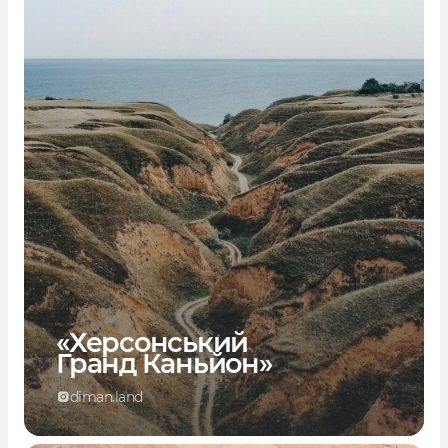
«Херсонський
Гранд Каньйон»
diman.land