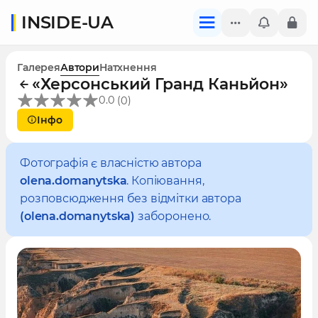
INSIDE-UA
Галерея
Автори
Натхнення
«Херсонський Гранд Каньйон»
(
)
0.0
0
Інфо
Фотографія є власністю автора
olena.domanytska
. Копіювання,
розповсюдження без відмітки автора
(olena.domanytska)
заборонено.