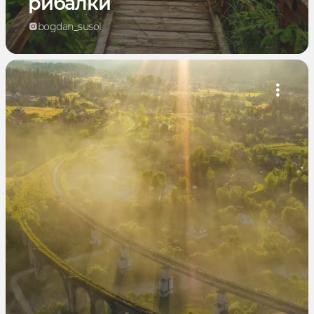
рибалки
bogdan_susol