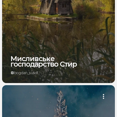
Мисливське
господарство Стир
bogdan_susol