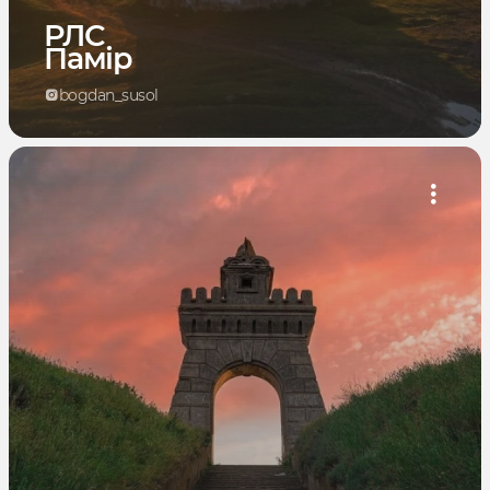
РЛС
Памір
bogdan_susol