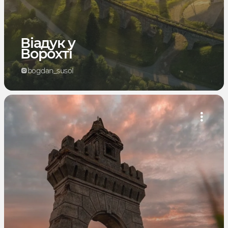
Віадук у
Ворохті
bogdan_susol