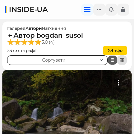
INSIDE-UA
Галерея
Автори
Натхнення
Автор bogdan_susol
(
)
5.0
4
23 фотографії
Інфо
Сортувати