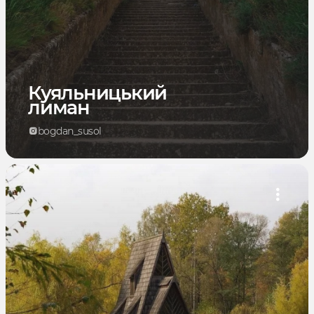
Куяльницький
лиман
bogdan_susol