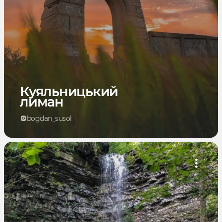
Куяльницький
лиман
bogdan_susol