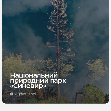
Національний
природний парк
«Синевир»
bogdan_susol