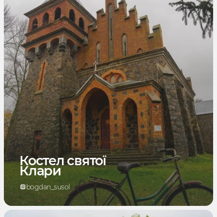
Костел святої
Клари
bogdan_susol