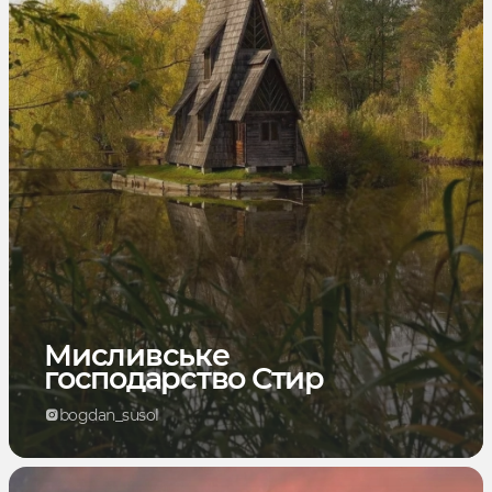
Мисливське
господарство Стир
bogdan_susol