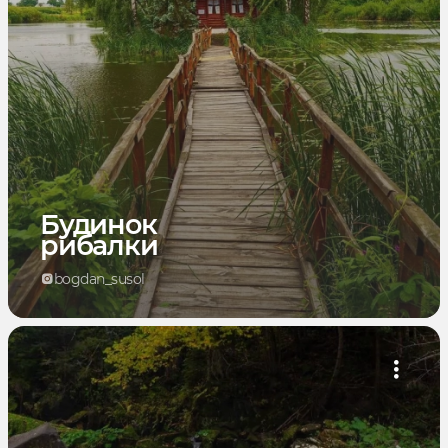
Будинок
рибалки
bogdan_susol