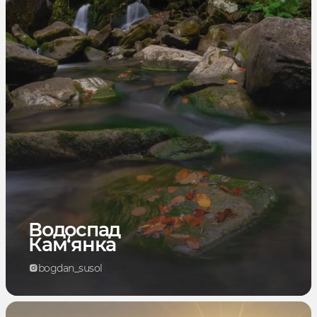
Водоспад
Кам‘янка
bogdan_susol