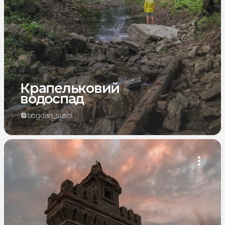
Крапельковий
водоспад
bogdan_susol