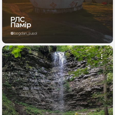
РЛС
Памір
bogdan_susol