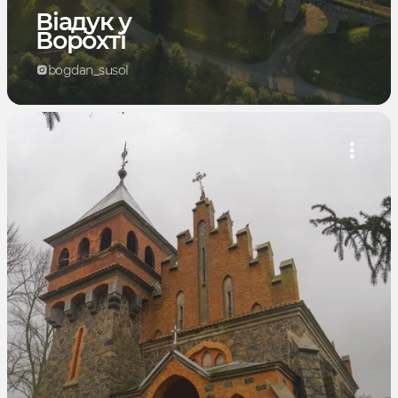
Віадук у
Ворохті
bogdan_susol