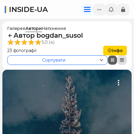
INSIDE-UA
Галерея
Автори
Натхнення
Автор bogdan_susol
(
)
5.0
4
23 фотографії
Інфо
Сортувати