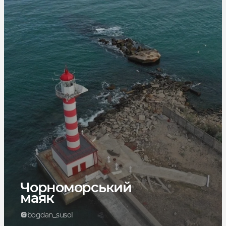
Чорноморський
маяк
bogdan_susol