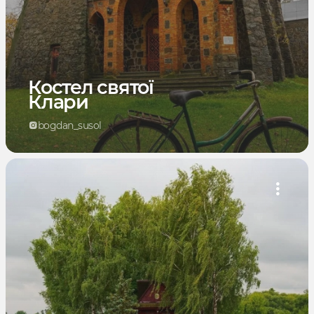
Костел святої
Клари
bogdan_susol