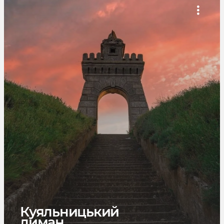
Куяльницький
лиман