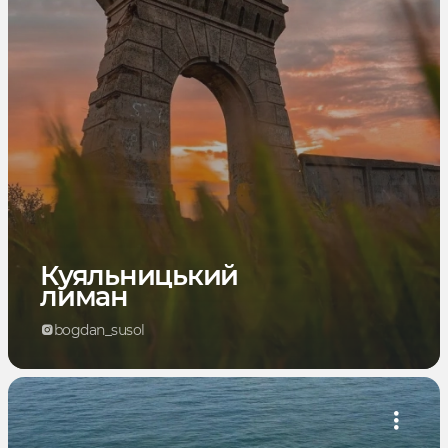
Куяльницький
лиман
bogdan_susol