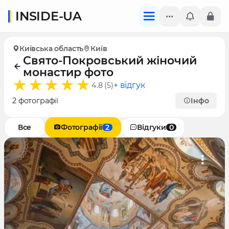
INSIDE-UA
Київська область
Київ
Свято-Покровський жіночий
монастир фото
+ відгук
4.8 (5)
2 фотографії
Інфо
Все
Фотографії
2
Відгуки
0