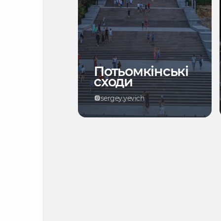
Потьомкінські
сходи
sergey.yevich