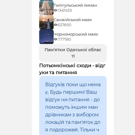
Тилігульський лиман
1347453
Санжійський маяк
627650
Чорноморський маяк
777180
Пам'ятки Одеської облас
ті
Потьомкінські сходи - відг
уки та питання
Відгуків поки що нема
є. Будь першим! Ваш
відгук чи питання - до
поможуть іншим ман
дрівникам з вибором
локацій та пам'яток дл
я подорожей. Тільки ч