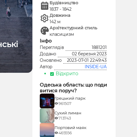
Будівництво
1837 - 1842
Довжина
142 м
Архітектурний стиль
класицизм
Інфо
нські
1881201
Переглядів
02 березня 2023
Додано
2023-07-01 22:49:43
Оновлено
INSIDE-UA
Автор
Відкрито
Одеська область: що поди
витися поруч?
Грецький парк
961507
Сухий лиман
713743
Портовий маяк
465556