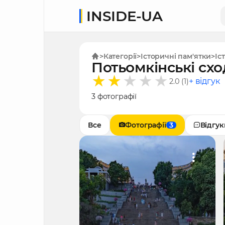
INSIDE-UA
Категорії
Історичні пам'ятки
Іс
Потьомкінські схо
+ відгук
2.0 (1)
3 фотографії
Все
Фотографії
3
Відгук