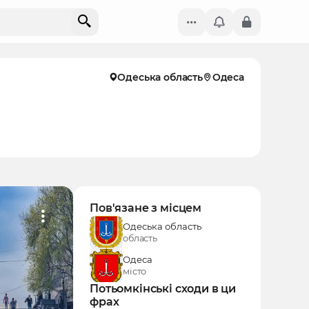
Одеська область
Одеса
Пов'язане з місцем
Одеська область
область
Одеса
місто
Потьомкінські сходи в ци
фрах