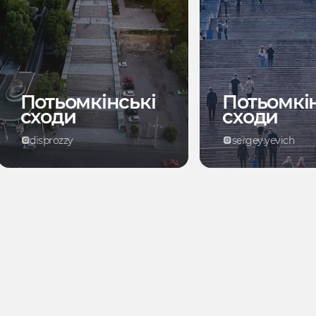
Потьомкінські
Потьомкі
сходи
сходи
disprozzy
sergey.yevich