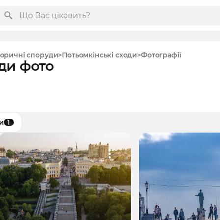
торичні споруди
Потьомкінські сходи
Фотографії
ди фото
и
1