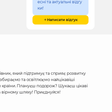
есні та актуальні відгу
ки!
Написати відгук
івник, який підтримує та сприяє розвитку
 збираємо та освітлюємо найцікавіші
 країни. Плануєш подорож? Шукаєш цікаві
на вірному шляху! Приєднуйся!