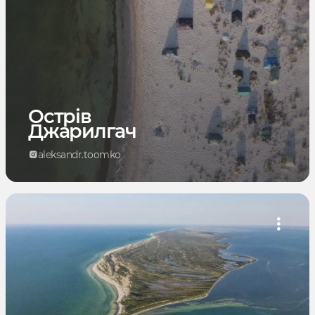
Острів
Джарилгач
aleksandr.toomko