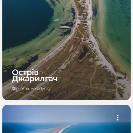
Острів
Джарилгач
pineha_volodymyr