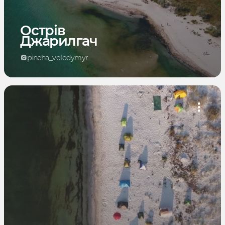
Острів
Джарилгач
pineha_volodymyr