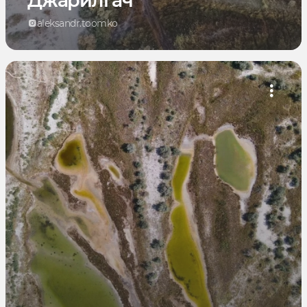
Джарилгач
aleksandr.toomko