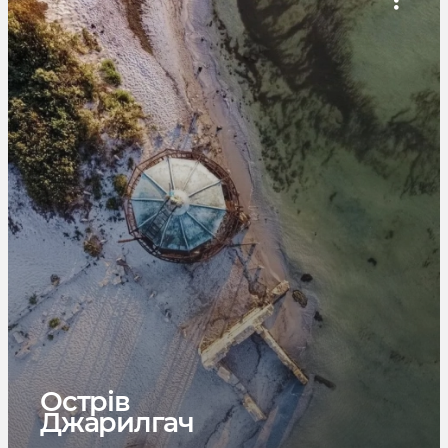
Острів
Джарилгач