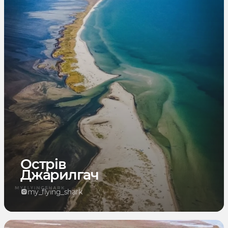
Острів
Джарилгач
my_flying_shark