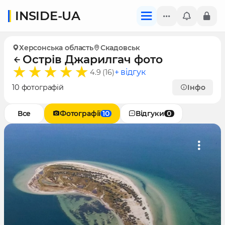
INSIDE-UA
Херсонська область
Скадовськ
Острів Джарилгач фото
+ відгук
4.9 (16)
10 фотографій
Інфо
Все
Фотографії
10
Відгуки
0