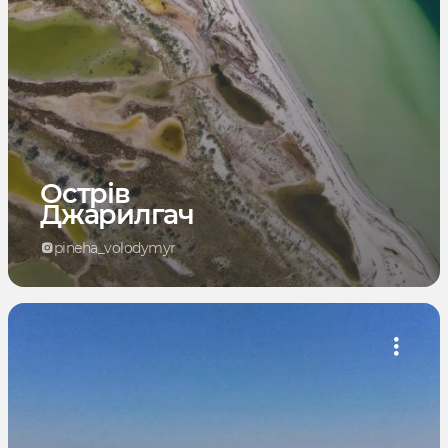
Острів
Джарилгач
pineha_volodymyr