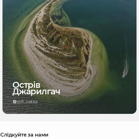
Острів
Джарилгач
sofi_netka
Слідкуйте за нами