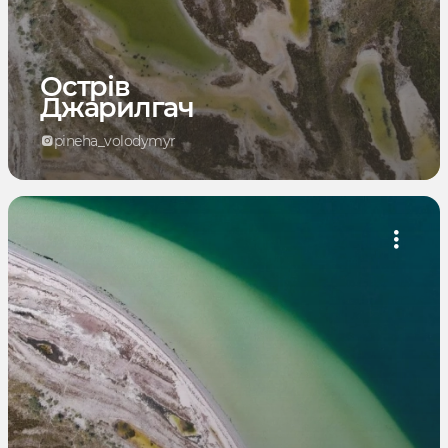
Острів
Джарилгач
pineha_volodymyr