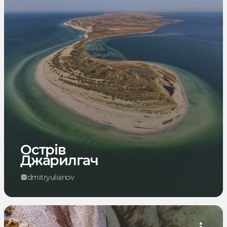
Острів
Джарилгач
dmitryulianov