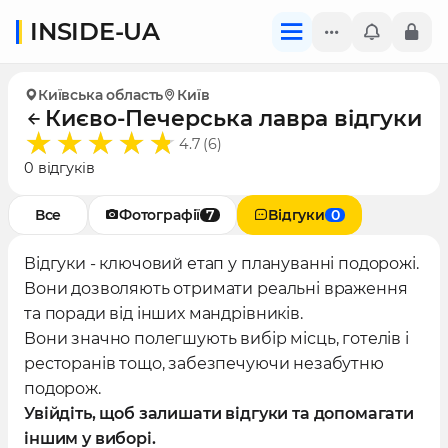
INSIDE-UA
Київська область
Київ
Києво-Печерська лавра відгуки
4.7 (6)
0 відгуків
Все
Фотографії
7
Відгуки
0
Відгуки - ключовий етап у плануванні подорожі.
Вони дозволяють отримати реальні враження
та поради від інших мандрівників.
Вони значно полегшують вибір місць, готелів і
ресторанів тощо, забезпечуючи незабутню
подорож.
Увійдіть, щоб залишати відгуки та допомагати
іншим у виборі.