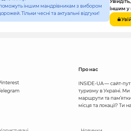
Увійдіть
допоможуть іншим мандрівникам з вибором
іншим у 
орожей. Тільки чесні та актуальні відгуки!
Уві
Про нас
Pinterest
INSIDE-UA — сайт-пут
Telegram
туризму в Україні. Ми
маршрути та пам’ятки
місця та локації? Ти 
Користувачі
Новинки