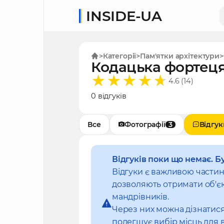
INSIDE-UA
Категорії
Пам'ятки архітектури
Кодацька фортеця
4.6 (14)
0 відгуків
Все
Фотографії
3
Відгук
Відгуків поки що немає. Б
Відгуки є важливою части
дозволяють отримати об'єк
мандрівників.
Через них можна дізнатися
полегшує вибір місць для 