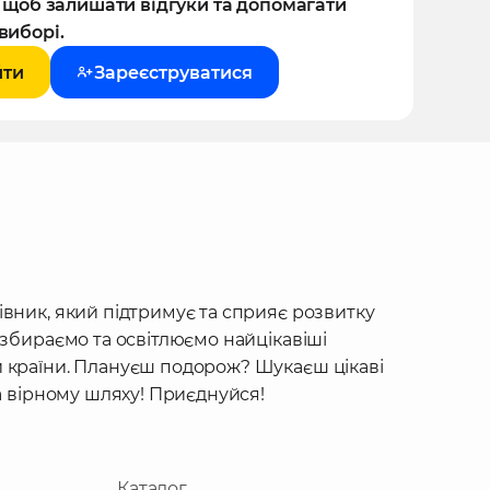
, щоб залишати відгуки та допомагати
виборі.
йти
Зареєструватися
івник, який підтримує та сприяє розвитку
 збираємо та освітлюємо найцікавіші
 країни. Плануєш подорож? Шукаєш цікаві
на вірному шляху! Приєднуйся!
Каталог