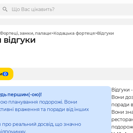
Фортеці, замки, палаци
Кодацька фортеця
Відгуки
 відгуки
и
0
Відгуки 
удь першим(-ою)!
Вони до
ною планування подорожі. Вони
поради в
тивні враження та поради від інших
Вони зна
рестора
 про реальний досвід, що значно
подорож
відпочинку.