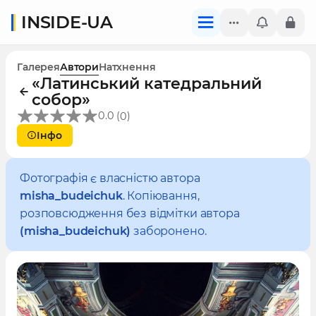
INSIDE-UA
Галерея
Автори
Натхнення
«Латинський катедральний
собор»
(
)
0.0
0
Інфо
Фотографія є власністю автора
misha_budeichuk
. Копіювання,
розповсюдження без відмітки автора
(misha_budeichuk)
заборонено.