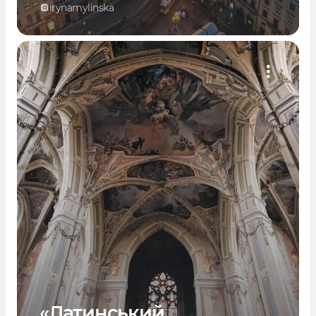
irynamylinska
«Латинський