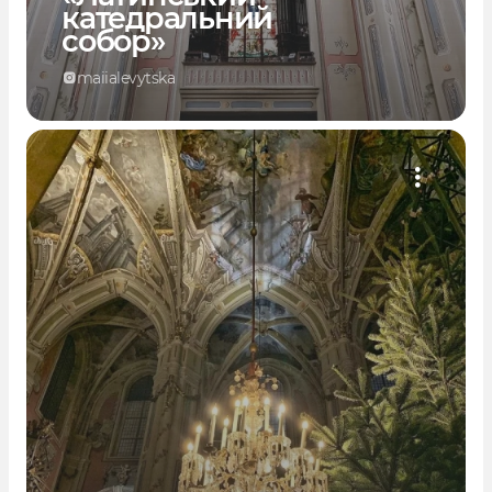
катедральний
собор»
maiialevytska