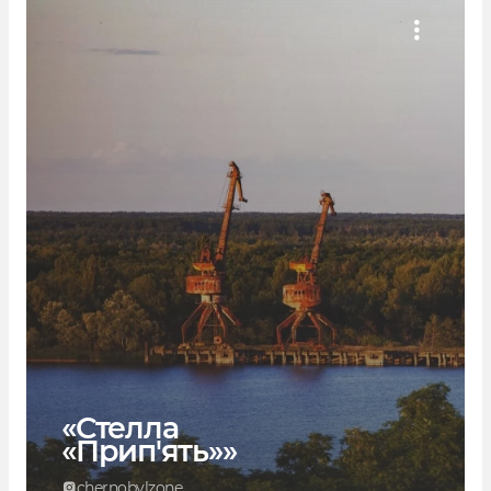
«Стелла
«Прип'ять»»
chernobylzone