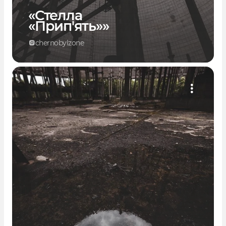
«Стелла
«Прип'ять»»
chernobylzone