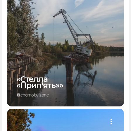
«Стелла
«Прип'ять»»
chernobylzone