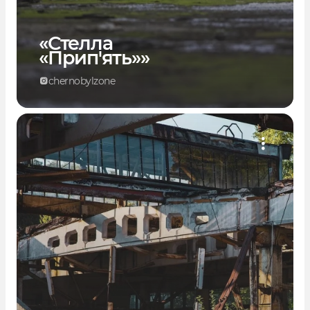
«Стелла
«Прип'ять»»
chernobylzone