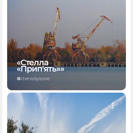
«Стелла
«Прип'ять»»
chernobylzone