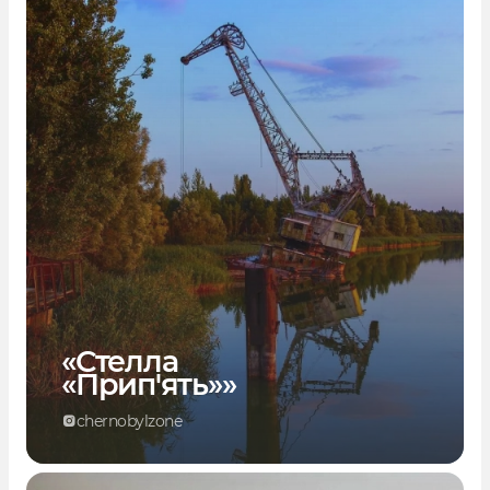
«Стелла
«Прип'ять»»
chernobylzone