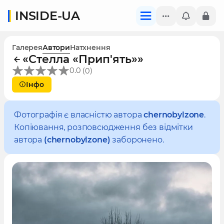
INSIDE-UA
Галерея
Автори
Натхнення
«Стелла «Прип'ять»»
(
)
0.0
0
Інфо
Фотографія є власністю автора
chernobylzone
.
Копіювання, розповсюдження без відмітки
автора
(chernobylzone)
заборонено.