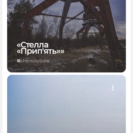
«Стелла
«Прип'ять»»
chernobylzone