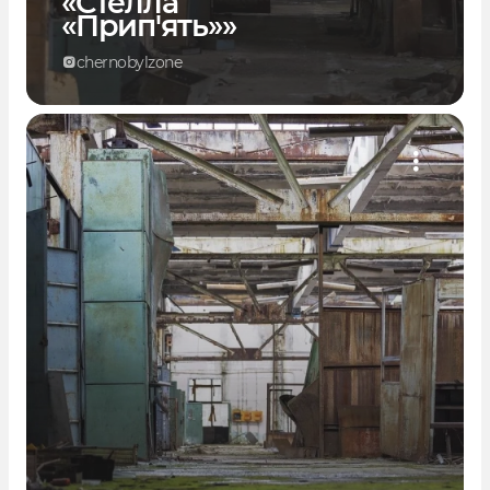
«Стелла
«Прип'ять»»
chernobylzone