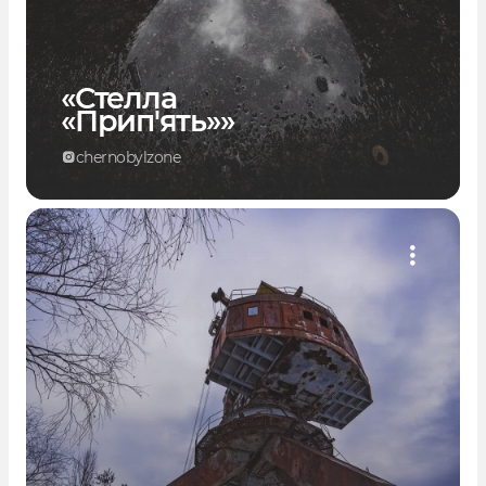
«Стелла
«Прип'ять»»
chernobylzone