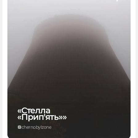
«Стелла
«Прип'ять»»
chernobylzone