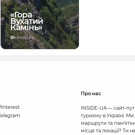
«Гора
Вухатий
Камінь»
kikireshko
Про нас
Pinterest
INSIDE-UA — сайт-пут
Telegram
туризму в Україні. Ми
маршрути та пам’ятки
місця та локації? Ти 