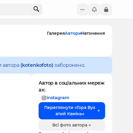
Галерея
Автори
Натхнення
и автора
(kotenkofoto)
заборонено.
Автор в соціальних мереж
ах:
instagram
Переглянути «Гора Вух
атий Камінь»
Всі фото автора