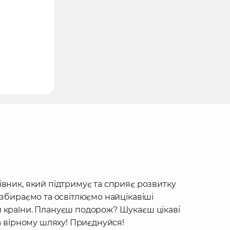
івник, який підтримує та сприяє розвитку
 збираємо та освітлюємо найцікавіші
 країни. Плануєш подорож? Шукаєш цікаві
на вірному шляху! Приєднуйся!