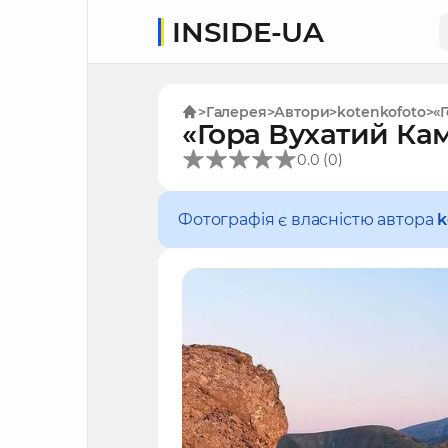
INSIDE-UA
Галерея
Автори
kotenkofoto
«
«Гора Вухатий Кам
(
)
0.0
0
Фотографія є власністю автора
k