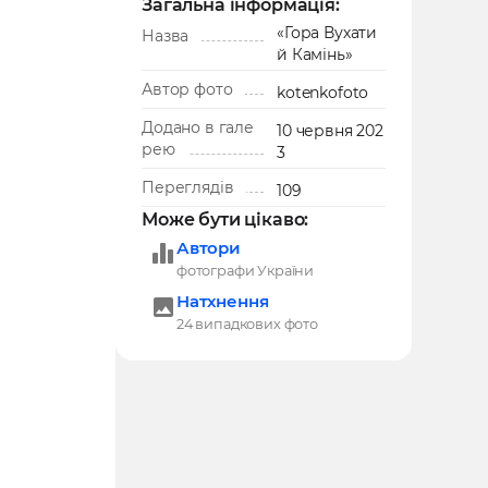
Загальна інформація:
«Гора Вухати
Назва
й Камінь»
Автор фото
kotenkofoto
Додано в гале
10 червня 202
рею
3
Переглядів
109
Може бути цікаво:
Автори
фотографи України
Натхнення
24 випадкових фото