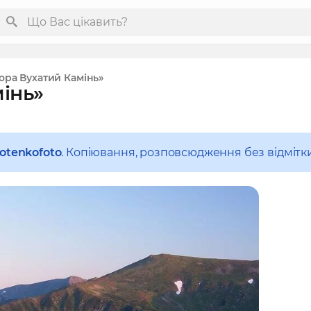
Гора Вухатий Камінь»
інь»
otenkofoto
. Копіювання, розповсюдження без відмітк