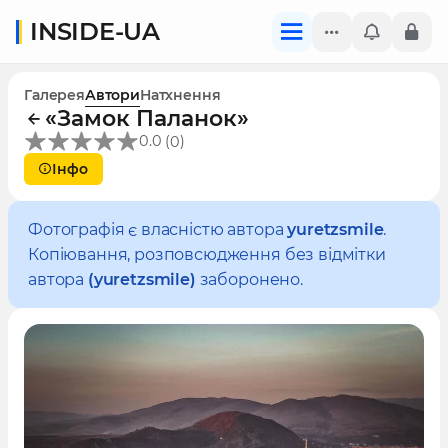
INSIDE-UA
Галерея
Автори
Натхнення
«Замок Паланок»
(
)
0.0
0
Інфо
Фотографія є власністю автора
yuretzsmile
.
Копіювання, розповсюдження без відмітки
автора
(yuretzsmile)
заборонено.