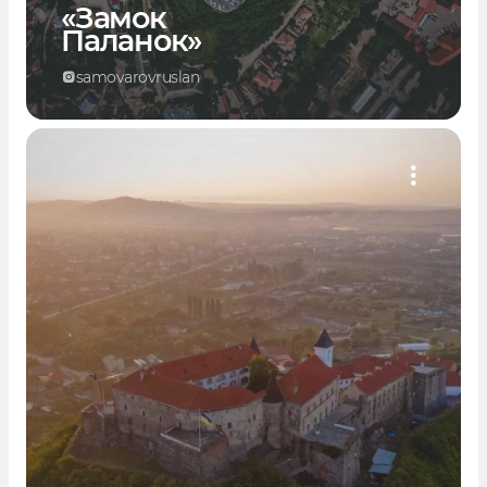
«Замок
Паланок»
samovarovruslan