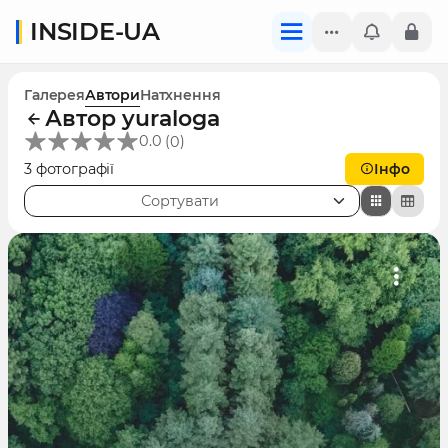
INSIDE-UA
Галерея
Автори
Натхнення
Автор yuraloga
(
)
0.0
0
3 фотографії
Інфо
Сортувати