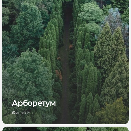
Арборетум
yuraloga