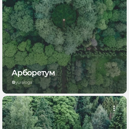
Арборетум
yuraloga