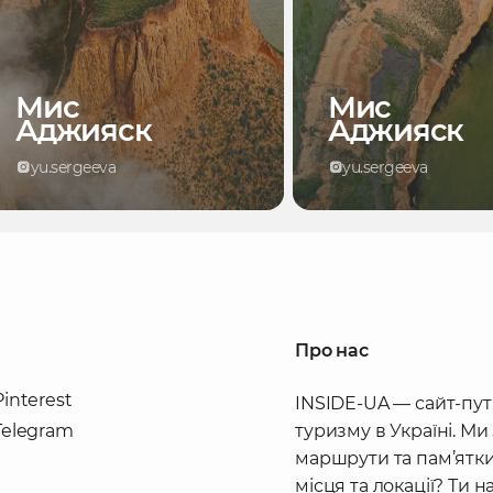
Мис
Мис
Аджияск
Аджияск
yu.sergeeva
yu.sergeeva
Про нас
Pinterest
INSIDE-UA — сайт-пут
Telegram
туризму в Україні. Ми
маршрути та пам’ятки
місця та локації? Ти 