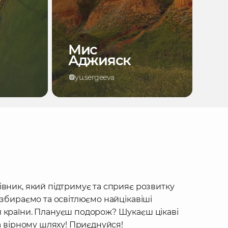
Мис
Аджияск
yu.sergeeva
івник, який підтримує та сприяє розвитку
 збираємо та освітлюємо найцікавіші
 країни. Плануєш подорож? Шукаєш цікаві
на вірному шляху! Приєднуйся!