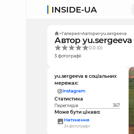
INSIDE-UA
Галерея
Автори
yu.sergeeva
Автор yu.sergeeva
(
)
0.0
0
3 фотографії
yu.sergeeva в соціальних
мережах:
instagram
Статистика
367
Переглядів
Може бути цікаво:
Натхнення
24 фотографії