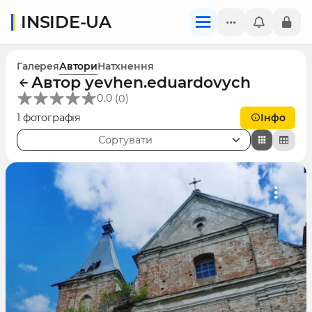
INSIDE-UA
Галерея
Автори
Натхнення
Автор yevhen.eduardovych
(
)
0.0
0
1 фотографія
Інфо
Сортувати