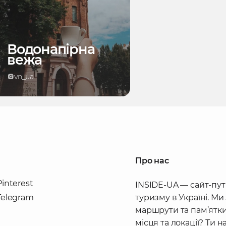
Водонапірна
вежа
vn_ua
Про нас
Pinterest
INSIDE-UA — сайт-пут
Telegram
туризму в Україні. Ми
маршрути та пам’ятки
місця та локації? Ти 