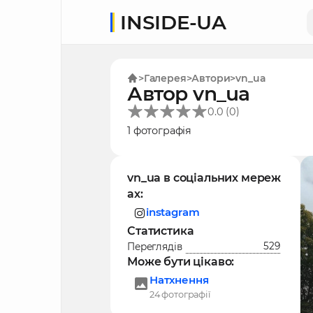
INSIDE-UA
Галерея
Автори
vn_ua
Автор vn_ua
(
)
0.0
0
1 фотографія
vn_ua в соціальних мереж
ах:
instagram
Статистика
529
Переглядів
Може бути цікаво:
Натхнення
24 фотографії