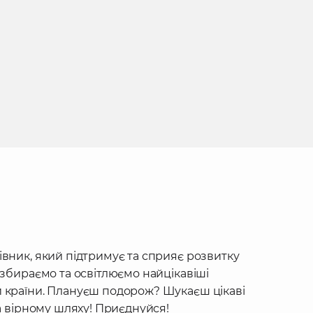
івник, який підтримує та сприяє розвитку
 збираємо та освітлюємо найцікавіші
 країни. Плануєш подорож? Шукаєш цікаві
на вірному шляху! Приєднуйся!